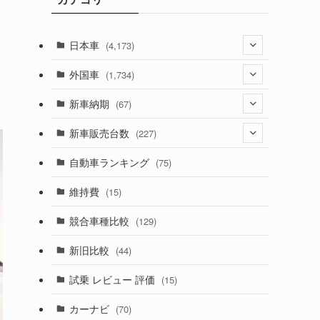
日本車
(4,173)
(1,321)
外国車
(1,734)
(329)
(274)
新車納期
(67)
(526)
(188)
(28)
新車販売台数
(227)
(599)
(242)
(8)
(21)
自動車ランキング
(75)
(357)
(165)
(12)
(10)
維持費
(15)
(328)
(85)
(7)
(11)
競合車種比較
(129)
(194)
(84)
(3)
(7)
新旧比較
(44)
(230)
(14)
(3)
(5)
試乗 レビュー 評価
(15)
(253)
(222)
(5)
(7)
カーナビ
(70)
(58)
(50)