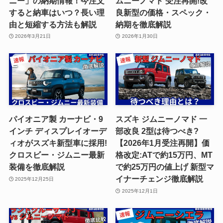
ニー」の納期情報！今注文
ムニーノマド 受注再開!改
すると納車はいつ？長い理
良新型の価格・スペック・
由と短縮する方法も解説
納期を徹底解説
2026年3月21日
2026年1月30日
パイオニア製 カーナビ・9
スズキ ジムニーノマド 一
インチ ディスプレイオーデ
部改良 2型は待つべき?
ィオがスズキ新型車に採用!
【2026年1月受注再開】価
クロスビー・ジムニー最新
格改定:ATで約15万円、MT
装備を徹底解説
で約25万円の値上げ 新型マ
イナーチェンジ徹底解説
2025年12月25日
2025年12月1日