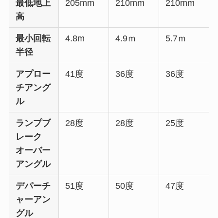
最低地上
205mm
210mm
210mm
高
最小回転
4.8m
4.9ｍ
5.7ｍ
半径
アプロー
41度
36度
36度
チアング
ル
ランプブ
28度
28度
25度
レーク
オーバー
アングル
デパーチ
51度
50度
47度
ャーアン
グル