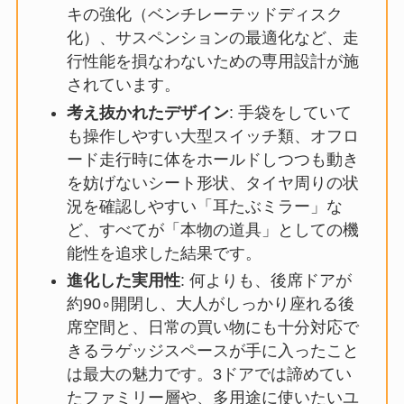
キの強化（ベンチレーテッドディスク
化）、サスペンションの最適化など、走
行性能を損なわないための専用設計が施
されています。
考え抜かれたデザイン
: 手袋をしていて
も操作しやすい大型スイッチ類、オフロ
ード走行時に体をホールドしつつも動き
を妨げないシート形状、タイヤ周りの状
況を確認しやすい「耳たぶミラー」な
ど、すべてが「本物の道具」としての機
能性を追求した結果です。
進化した実用性
: 何よりも、後席ドアが
約90∘開閉し、大人がしっかり座れる後
席空間と、日常の買い物にも十分対応で
きるラゲッジスペースが手に入ったこと
は最大の魅力です。3ドアでは諦めてい
たファミリー層や、多用途に使いたいユ