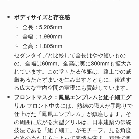
ボディサイズと存在感
全長：5,205mm
全幅：1,990mm
全高：1,805mm
セダンタイプと比較して全長はやや短いもの
の、全幅は60mm、全高は実に300mmも拡大さ
れています。この堂々たる体躯は、路上での威
厳あるたたずまいを生み出すとともに、後述す
る広大な室内空間の実現にも貢献しています。
フロントマスク：鳳凰エンブレムと組子細工グ
フロント中央には、熟練の職人が手彫りで
リル
仕上げた「鳳凰エンブレム」が鎮座します。そ
の周囲に広がる大型グリルは、日本建築の伝統
技法である「組子細工」がモチーフ。見る角度
や光の当たり方によって表情を変え、精緻で奥