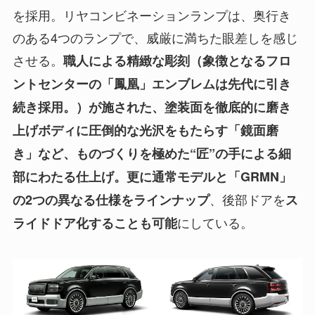
を採用。リヤコンビネーションランプは、奥行き
のある4つのランプで、威厳に満ちた眼差しを感じ
させる。
職人による精緻な彫刻（象徴となるフロ
ントセンターの「鳳凰」エンブレムは先代に引き
続き採用。）が施された、塗装面を徹底的に磨き
上げボディに圧倒的な光沢をもたらす「鏡面磨
き」など、ものづくりを極めた“匠”の手による細
部にわたる仕上げ。更に通常モデルと「GRMN」
、後部ドアを
の2つの異なる仕様をラインナップ
ス
にしている。
ライドドア化することも可能