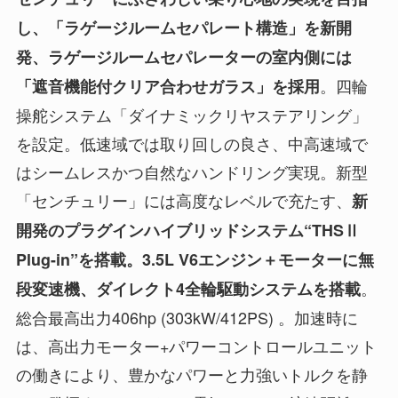
し、「ラゲージルームセパレート構造」を新開
発、ラゲージルームセパレーターの室内側には
。四輪
「遮音機能付クリア合わせガラス」を採用
操舵システム「ダイナミックリヤステアリング」
を設定。低速域では取り回しの良さ、中高速域で
はシームレスかつ自然なハンドリング実現。新型
「センチュリー」には高度なレベルで充たす、
新
開発のプラグインハイブリッドシステム“THSⅡ
Plug-in”を搭載。3.5L V6エンジン＋モーターに無
。
段変速機、ダイレクト4全輪駆動システムを搭載
総合最高出力406hp (303kW/412PS) 。加速時に
は、高出力モーター+パワーコントロールユニット
の働きにより、豊かなパワーと力強いトルクを静