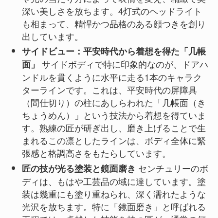
深い美しさを放ちます。4灯式のヘッドライト
も相まって、精悍かつ品格のある顔つきを創り
出しています。
サイドビュー：平安時代から着想を得た「几帳
サイドボディで特に印象的なのが、ドアハ
面」
ンドルを貫くように水平に走る1本のキャラク
ターラインです。これは、平安時代の屏障具
（間仕切り）の柱にあしらわれた「几帳面（き
ちょうめん）」という技法から着想を得ていま
す。熟練の匠が研ぎ出し、磨き上げることで生
まれるこの凛としたラインは、ボディ全体に緊
張感と格調高さをもたらしています。
センチュリーのボ
匠の技が光る塗装と鏡面磨き
ディは、もはや工芸品の域に達しています。塗
装は幾重にも塗り重ねられ、深く濡れたような
光沢を放ちます。特に「鏡面磨き」と呼ばれる