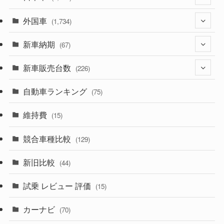
外国車
(1,320)
(1,734)
(329)
新車納期
(274)
(67)
(525)
(188)
新車販売台数
(28)
(226)
(599)
(242)
(8)
自動車ランキング
(21)
(75)
(356)
(165)
(12)
(10)
維持費
(15)
(328)
(85)
(7)
(11)
競合車種比較
(129)
(194)
(84)
(3)
(7)
新旧比較
(44)
(230)
(14)
(3)
(5)
試乗 レビュー 評価
(15)
(253)
(222)
(5)
(7)
カーナビ
(70)
(58)
(50)
(1)
(5)