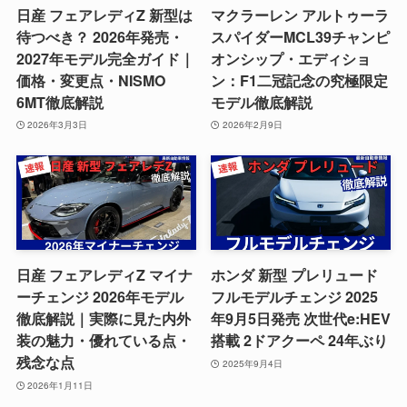
日産 フェアレディZ 新型は
マクラーレン アルトゥーラ
待つべき？ 2026年発売・
スパイダーMCL39チャンピ
2027年モデル完全ガイド｜
オンシップ・エディショ
価格・変更点・NISMO
ン：F1二冠記念の究極限定
6MT徹底解説
モデル徹底解説
2026年3月3日
2026年2月9日
日産 フェアレディZ マイナ
ホンダ 新型 プレリュード
ーチェンジ 2026年モデル
フルモデルチェンジ 2025
徹底解説｜実際に見た内外
年9月5日発売 次世代e:HEV
装の魅力・優れている点・
搭載 2ドアクーペ 24年ぶり
残念な点
2025年9月4日
2026年1月11日