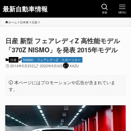
最新自動車情報
検索
MENU
ホーム
日本車
日産
日産 新型 フェアレディZ 高性能モデル
「370Z NISMO」を発表 2015年モデル
日産
NISMO
フェアレディZ
スポーツカー
2014年5月23日
2022年9月4日
KAZU
本ページにはプロモーションや広告が含まれていま
す。