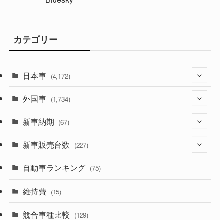
カテゴリー
日本車
(4,172)
外国車
(1,321)
(1,734)
(329)
新車納期
(274)
(67)
(525)
(188)
新車販売台数
(28)
(227)
(599)
(242)
(8)
自動車ランキング
(21)
(75)
(357)
(165)
(12)
(10)
維持費
(15)
(328)
(85)
(7)
(11)
競合車種比較
(129)