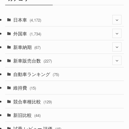
日本車
(4,172)
外国車
(1,321)
(1,734)
(329)
新車納期
(274)
(67)
(525)
(188)
新車販売台数
(28)
(227)
(599)
(242)
(8)
自動車ランキング
(21)
(75)
(357)
(165)
(12)
(10)
維持費
(15)
(328)
(85)
(7)
(11)
競合車種比較
(129)
(194)
(84)
(3)
(7)
新旧比較
(44)
(230)
(14)
(3)
(5)
試乗 レビュー 評価
(15)