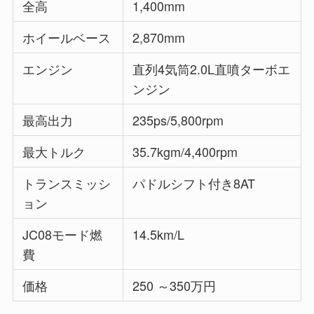
全高
1,400mm
ホイールベース
2,870mm
エンジン
直列4気筒2.0L直噴ターボエ
ンジン
最高出力
235ps/5,800rpm
最大トルク
35.7kgm/4,400rpm
トランスミッシ
パドルシフト付き8AT
ョン
JC08モード燃
14.5km/L
費
価格
250 ～350万円