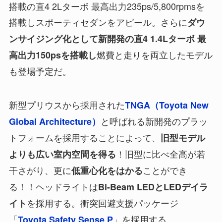
搭載の直4 2Lターボ 最高出力235ps/5,800rpmsを
搭載しスポーティセダンをアピール。さらに
ダウ
ンサイジング化として新開発の直4 1.4Lターボ 最
燃費と走りを両立したモデル
高出力150psを搭載し
も登場予定だ。
新型プリウスから採用された
TNGA（Toyota New
と呼ばれる新開発のプラッ
Global Architecture）
トフォームを採用することによって、
旧型モデル
！旧型に比べ全高が若
よりも広い室内空間を得る
干さがり、更に
ことができ
低重心化をはかる
る！！ヘッドライトは
Bi-Beam LEDとLEDデイラ
を採用する。衝突回避支援パッケージ
イト
「
」を採用する。
Toyota Safety Sense P