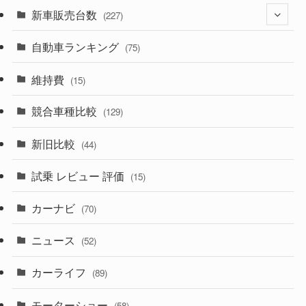
(525)
(188)
新車販売台数
(28)
(227)
(599)
(242)
(8)
自動車ランキング
(21)
(75)
(357)
(165)
(12)
(10)
維持費
(15)
(328)
(85)
(7)
(11)
競合車種比較
(129)
(194)
(84)
(3)
(7)
新旧比較
(44)
(230)
(14)
(3)
(5)
試乗 レビュー 評価
(15)
(253)
(222)
(5)
(7)
カーナビ
(70)
(58)
(50)
(1)
(5)
ニュース
(52)
(43)
(28)
(8)
カーライフ
(27)
(6)
(89)
(1)
(9)
(26)
モーターショー
(58)