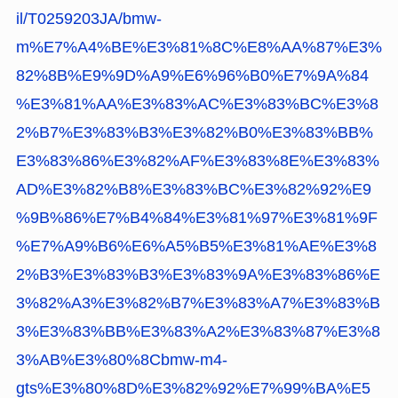
il/T0259203JA/bmw-
m%E7%A4%BE%E3%81%8C%E8%AA%87%E3%
82%8B%E9%9D%A9%E6%96%B0%E7%9A%84
%E3%81%AA%E3%83%AC%E3%83%BC%E3%8
2%B7%E3%83%B3%E3%82%B0%E3%83%BB%
E3%83%86%E3%82%AF%E3%83%8E%E3%83%
AD%E3%82%B8%E3%83%BC%E3%82%92%E9
%9B%86%E7%B4%84%E3%81%97%E3%81%9F
%E7%A9%B6%E6%A5%B5%E3%81%AE%E3%8
2%B3%E3%83%B3%E3%83%9A%E3%83%86%E
3%82%A3%E3%82%B7%E3%83%A7%E3%83%B
3%E3%83%BB%E3%83%A2%E3%83%87%E3%8
3%AB%E3%80%8Cbmw-m4-
gts%E3%80%8D%E3%82%92%E7%99%BA%E5