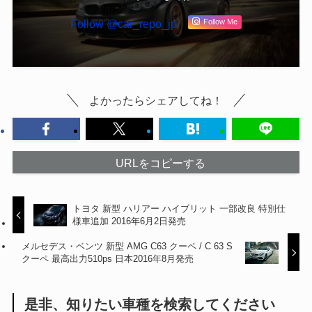
Follow @car_repo_jp
Follow Me
よかったらシェアしてね！
URLをコピーする
トヨタ 新型 ハリアー ハイブリット 一部改良 特別仕
様車追加 2016年6月2日発売
メルセデス・ベンツ 新型 AMG C63 クーペ / C 63 S
クーペ 最高出力510ps 日本2016年8月発売
是非、知りたい車種を検索してください