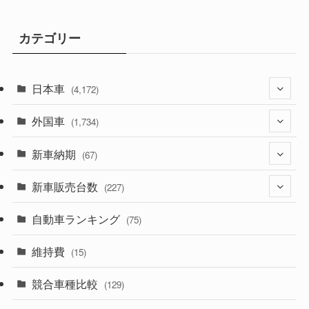
カテゴリー
日本車
(4,172)
外国車
(1,321)
(1,734)
(329)
新車納期
(274)
(67)
(525)
(188)
新車販売台数
(28)
(227)
(599)
(242)
(8)
自動車ランキング
(21)
(75)
(357)
(165)
(12)
(10)
維持費
(15)
(328)
(85)
(7)
(11)
競合車種比較
(129)
(194)
(84)
(3)
(7)