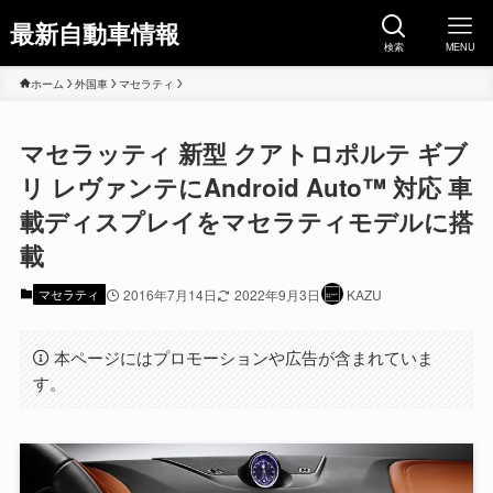
最新自動車情報
検索
MENU
ホーム
外国車
マセラティ
マセラッティ 新型 クアトロポルテ ギブ
リ レヴァンテにAndroid Auto™ 対応 車
載ディスプレイをマセラティモデルに搭
載
マセラティ
2016年7月14日
2022年9月3日
KAZU
本ページにはプロモーションや広告が含まれていま
す。