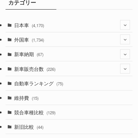
カテゴリー
日本車
(4,170)
外国車
(1,320)
(1,734)
(329)
新車納期
(274)
(67)
(525)
(188)
新車販売台数
(28)
(226)
(599)
(242)
(8)
自動車ランキング
(21)
(75)
(356)
(165)
(12)
(10)
維持費
(15)
(328)
(85)
(7)
(11)
競合車種比較
(129)
(194)
(84)
(3)
(7)
新旧比較
(44)
(230)
(14)
(3)
(5)