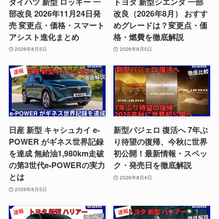
ダイハツ 新型 ロッキー 一
トヨタ 新型シエンタ 一部
部改良 2026年11月24日発
改良（2026年8月） おすす
売 変更点・価格・スマート
めグレードは？変更点・価
アシスト進化まとめ
格・燃費を徹底解説
2026年8月5日
2026年8月5日
日産 新型 キャシュカイ e-
新型パジェロ 復活へ 7年ぶ
POWER がギネス世界記録
り待望の復帰、今秋に世界
を達成 無給油1,980km走破
初公開！最新情報・スペッ
の第3世代e-POWERの実力
ク・発売日を徹底解説
とは
2026年8月4日
2026年8月5日