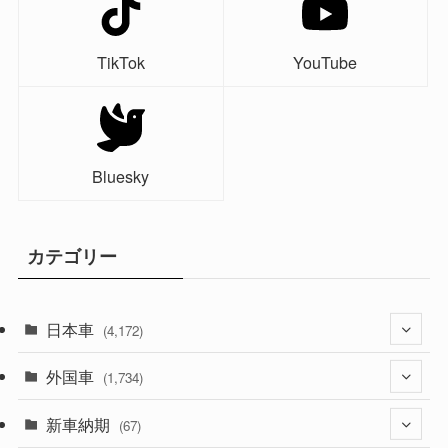
TikTok
YouTube
Bluesky
カテゴリー
日本車
(4,172)
外国車
(1,321)
(1,734)
(329)
新車納期
(274)
(67)