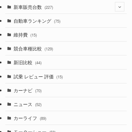
(525)
(188)
新車販売台数
(28)
(227)
(599)
(242)
(8)
自動車ランキング
(21)
(75)
(357)
(165)
(12)
(10)
維持費
(15)
(328)
(85)
(7)
(11)
競合車種比較
(129)
(194)
(84)
(3)
(7)
新旧比較
(44)
(230)
(14)
(3)
(5)
試乗 レビュー 評価
(15)
(253)
(222)
(5)
(7)
カーナビ
(70)
(58)
(50)
(1)
(5)
ニュース
(52)
(43)
(28)
(8)
カーライフ
(27)
(6)
(89)
(1)
(9)
(26)
モーターショー