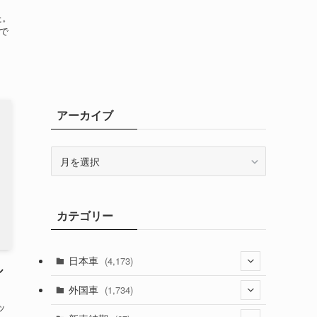
た。
で
アーカイブ
ア
ー
カ
イ
カテゴリー
ブ
日本車
(4,173)
ル
(1,321)
外国車
(1,734)
ッ
(329)