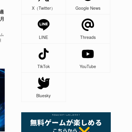
」
X（Twitter）
Google News
適
4月
ム
LINE
Threads
種
TikTok
YouTube
Bluesky