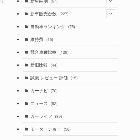
(274)
新車納期
(67)
コ
(526)
(188)
(28)
新車販売台数
(227)
(599)
(242)
(8)
(21)
自動車ランキング
(75)
(357)
(165)
(12)
(10)
維持費
(15)
(328)
(85)
(7)
(11)
競合車種比較
(129)
(194)
(84)
(3)
(7)
新旧比較
(44)
(230)
(14)
(3)
(5)
試乗 レビュー 評価
(15)
(253)
(222)
(5)
(7)
カーナビ
(70)
(58)
(50)
(1)
(5)
ニュース
(52)
(43)
(28)
(8)
カーライフ
(89)
(27)
(6)
(1)
モーターショー
(58)
(9)
(26)