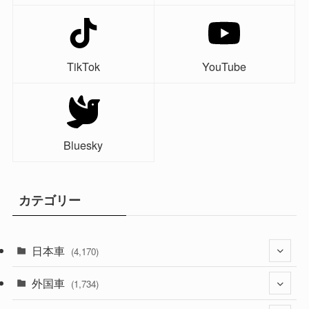
TikTok
YouTube
Bluesky
カテゴリー
日本車
(4,170)
外国車
(1,320)
(1,734)