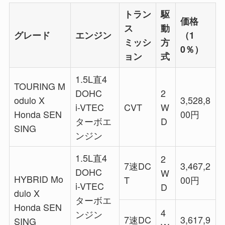
トラン
駆
価格
ス
動
グレード
エンジン
（1
ミッシ
方
0％）
ョン
式
1.5L直4
TOURING M
DOHC
2
odulo X
3,528,8
i-VTEC
CVT
W
Honda SEN
00円
ターボエ
D
SING
ンジン
1.5L直4
2
7速DC
3,467,2
DOHC
W
HYBRID Mo
T
00円
i-VTEC
D
dulo X
ターボエ
Honda SEN
4
ンジン
7速DC
3,617,9
SING