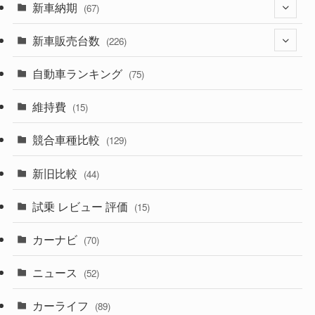
(329)
新車納期
(274)
(67)
(525)
(188)
新車販売台数
(28)
(226)
(599)
(242)
(8)
自動車ランキング
(21)
(75)
(356)
(165)
(12)
(10)
維持費
(15)
(328)
(85)
(7)
(11)
競合車種比較
(129)
(194)
(84)
(3)
(7)
新旧比較
(44)
(230)
(14)
(3)
(5)
試乗 レビュー 評価
(15)
(253)
(222)
(5)
(7)
カーナビ
(70)
(58)
(50)
(1)
(5)
ニュース
(52)
(43)
(28)
(8)
カーライフ
(27)
(6)
(89)
(1)