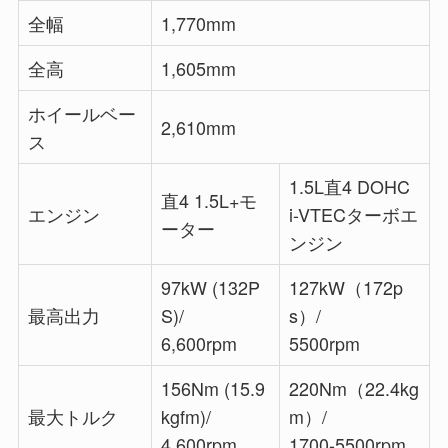
全幅
1,770mm
全高
1,605mm
ホイールベー
2,610mm
ス
1.5L直4 DOHC
直4 1.5L+モ
エンジン
i-VTECターボエ
ーター
ンジン
97kW (132P
127kW（172p
最高出力
S)/
s）/
6,600rpm
5500rpm
156Nm (15.9
220Nm（22.4kg
最大トルク
kgfm)/
m）/
4,600rpm
1700-5500rpm