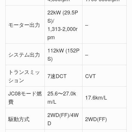
22kW (29.5P
S)/
モーター出力
–
1,313-2,000r
pm
112kW (152P
システム出力
–
S)
トランスミッ
7速DCT
CVT
ション
JC08モード燃
25.6〜27.0k
17.6km/L
費
m/L
2WD(FF)/4W
駆動方式
2WD(FF)
D