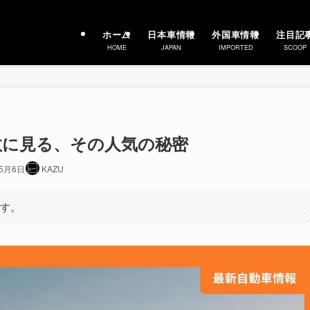
ホーム
日本車情報
外国車情報
注目記
HOME
JAPAN
IMPORTED
SCOOP
台数に見る、その人気の秘密
年5月6日
KAZU
ます。