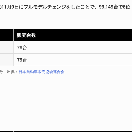
年の11月9日にフルモデルチェンジをしたことで、99,149台で6位
販売台数
79台
79
台
台数 出典：
日本自動車販売協会連合会
。