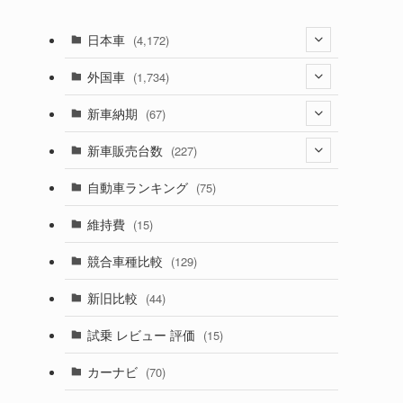
日本車
(4,172)
(1,321)
外国車
(1,734)
(329)
(274)
新車納期
(67)
(525)
(188)
(28)
新車販売台数
(227)
(599)
(242)
(8)
(21)
自動車ランキング
(75)
(357)
(165)
(12)
(10)
維持費
(15)
(328)
(85)
(7)
(11)
競合車種比較
(129)
(194)
(84)
(3)
(7)
新旧比較
(44)
(230)
(14)
(3)
(5)
試乗 レビュー 評価
(15)
(253)
(222)
(5)
(7)
カーナビ
(70)
(58)
(50)
(1)
(5)