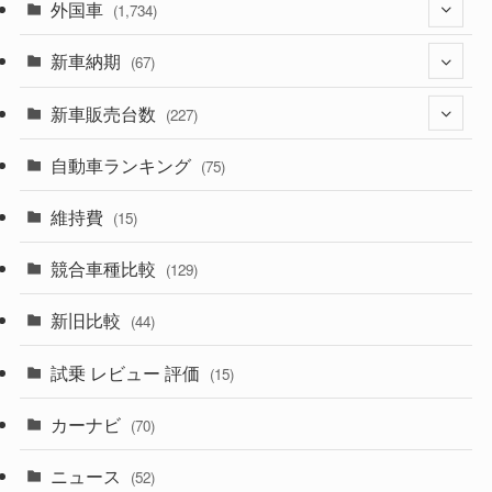
外国車
(1,321)
(1,734)
(329)
新車納期
(274)
(67)
(526)
(188)
新車販売台数
(28)
(227)
(600)
(242)
(8)
自動車ランキング
(21)
(75)
(357)
(165)
(12)
(10)
維持費
(15)
(328)
(85)
(7)
(11)
競合車種比較
(129)
(194)
(84)
(3)
(7)
新旧比較
(44)
(230)
(14)
(3)
(5)
試乗 レビュー 評価
(15)
(253)
(222)
(5)
(7)
カーナビ
(70)
(58)
(50)
(1)
(5)
ニュース
(52)
(43)
(28)
(8)