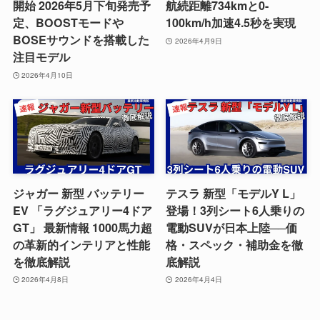
開始 2026年5月下旬発売予
航続距離734kmと0-
定、BOOSTモードや
100km/h加速4.5秒を実現
BOSEサウンドを搭載した
2026年4月9日
注目モデル
2026年4月10日
ジャガー 新型 バッテリー
テスラ 新型「モデルY L」
EV 「ラグジュアリー4ドア
登場！3列シート6人乗りの
GT」 最新情報 1000馬力超
電動SUVが日本上陸──価
の革新的インテリアと性能
格・スペック・補助金を徹
を徹底解説
底解説
2026年4月8日
2026年4月4日