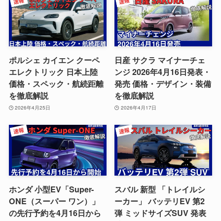
ポルシェ カイエン クーペ
日産 サクラ マイナーチェ
エレクトリック 日本上陸
ンジ 2026年4月16日発表・
価格・スペック・航続距離
発売 価格・デザイン・装備
を徹底解説
を徹底解説
2026年4月25日
2026年4月17日
ホンダ 小型EV「Super-
スバル 新型 「トレイルシ
ONE（スーパー ワン）」
ーカー」 バッテリEV 第2
の先行予約を4月16日から
弾 ミッドサイズSUV 発表