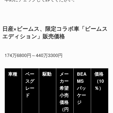
日産×ビームス、限定コラボ車「ビームス
エディション」販売価格
174万6800円～440万3300円
車種
ベー
駆動
メー
BEA
価格
スグ
カー
MS
（10
レー
希望
パッ
％）
ド
小売
ケー
価格
ジ
（円