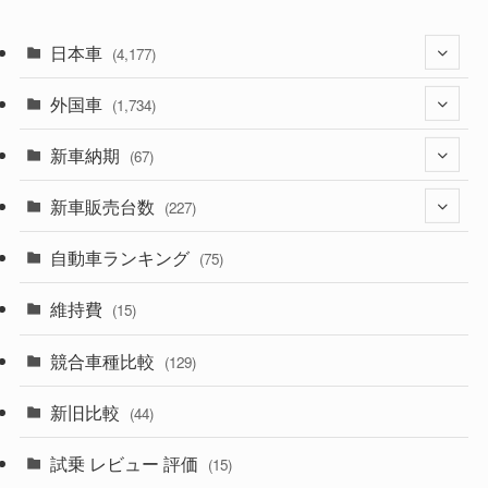
日本車
(4,177)
外国車
(1,323)
(1,734)
(330)
新車納期
(274)
(67)
(526)
(188)
新車販売台数
(28)
(227)
(600)
(242)
(8)
自動車ランキング
(21)
(75)
(357)
(165)
(12)
(10)
維持費
(15)
(328)
(85)
(7)
(11)
競合車種比較
(129)
(194)
(84)
(3)
(7)
新旧比較
(44)
(230)
(14)
(3)
(5)
試乗 レビュー 評価
(15)
(253)
(222)
(5)