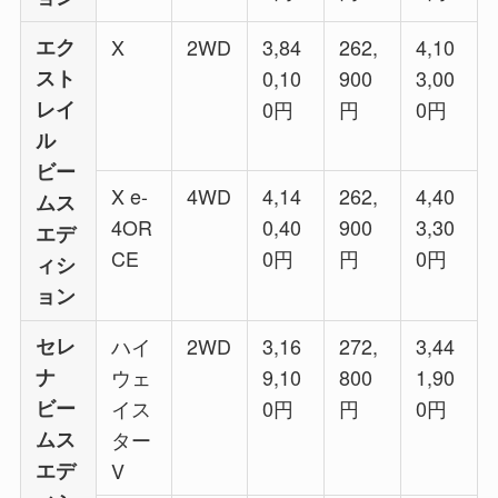
エク
X
2WD
3,84
262,
4,10
スト
0,10
900
3,00
レイ
0円
円
0​円
ル
ビー
X e-
4WD
4,14
262,
4,40
ムス
4OR
0,40
900
3,30
エデ
CE
0円
円
0​円
ィシ
ョン​​
​セレ
ハイ
2WD
3,16
272,
3,44
ナ
ウェ
9,10
800
1,90
ビー
イス
0円
円
0​​円
ムス
ター
エデ
V