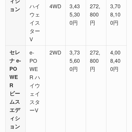
ィシ
ハイ
4WD
3,43
272,
3,70
ョン​
ウェ
5,30
800
8,10
イス
0円
円
0​円
ター
V
​セレ
e-
2WD
3,73
272,
4,00
ナ e-
PO
5,60
800
8,40
PO
WE
0円
円
0​​円
WE
R ハ
R
イウ
ビー
ェイ
ムス
スタ
エデ
ーV
ィシ
ョン​