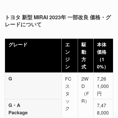
トヨタ 新型 MIRAI 2023年 一部改良 価格・グ
レードについて
グレード
エ
駆
本体
ン
動
価格
ジ
方
（1
ン
式
0%）
G
FC
2W
7,26
ス
D
1,000
タ
（F
円
ッ
R）
G・A
7,47
ク
Package
8,000