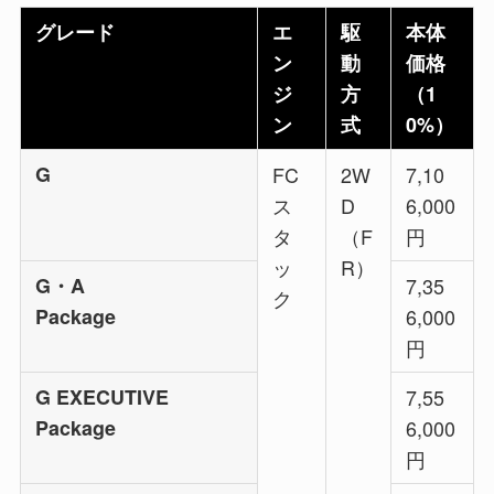
グレード
エ
駆
本体
ン
動
価格
ジ
方
（1
ン
式
0%）
G
FC
2W
7,10
ス
D
6,000
タ
（F
円
ッ
R）
G・A
7,35
ク
Package
6,000
円
G EXECUTIVE
7,55
Package
6,000
円