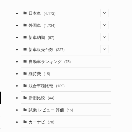
日本車
(4,172)
(1,321)
外国車
(1,734)
(329)
(274)
新車納期
(67)
(525)
(188)
(28)
新車販売台数
(227)
(599)
(242)
(8)
(21)
自動車ランキング
(75)
(357)
(165)
(12)
(10)
維持費
(15)
(328)
(85)
(7)
(11)
競合車種比較
(129)
(194)
(84)
(3)
(7)
新旧比較
(44)
(230)
(14)
(3)
(5)
試乗 レビュー 評価
(15)
(253)
(222)
(5)
(7)
カーナビ
(70)
(58)
(50)
(1)
(5)