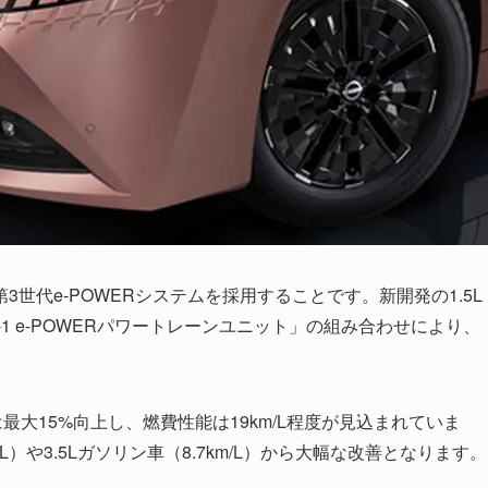
世代e-POWERシステムを採用することです。新開発の1.5L
in-1 e-POWERパワートレーンユニット」の組み合わせにより、
最大15%向上し、燃費性能は19km/L程度が見込まれていま
/L）や3.5Lガソリン車（8.7km/L）から大幅な改善となります。