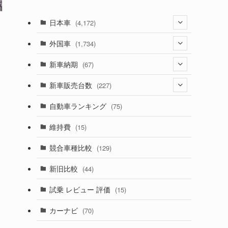
日本車
(4,172)
(1,321)
外国車
(1,734)
(329)
(274)
新車納期
(67)
(525)
(188)
(28)
新車販売台数
）
(227)
(599)
(242)
(8)
(21)
自動車ランキング
(75)
(357)
(165)
(12)
(10)
維持費
(15)
(328)
(85)
(7)
(11)
競合車種比較
(129)
(194)
(84)
(3)
(7)
新旧比較
(44)
(230)
(14)
(3)
(5)
試乗 レビュー 評価
(15)
(253)
(222)
(5)
(7)
カーナビ
(70)
(58)
(50)
(1)
(5)