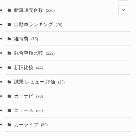
(525)
(188)
(28)
新車販売台数
(226)
(599)
(242)
(8)
(21)
自動車ランキング
(75)
(356)
(165)
(12)
(10)
維持費
(15)
(328)
(85)
(7)
(11)
競合車種比較
(129)
(194)
(84)
(3)
(7)
新旧比較
(44)
(230)
(14)
(3)
(5)
試乗 レビュー 評価
(15)
(253)
(222)
(5)
(7)
カーナビ
(70)
(58)
(50)
(1)
(5)
ニュース
(52)
(43)
(28)
(8)
カーライフ
(27)
(6)
(89)
(1)