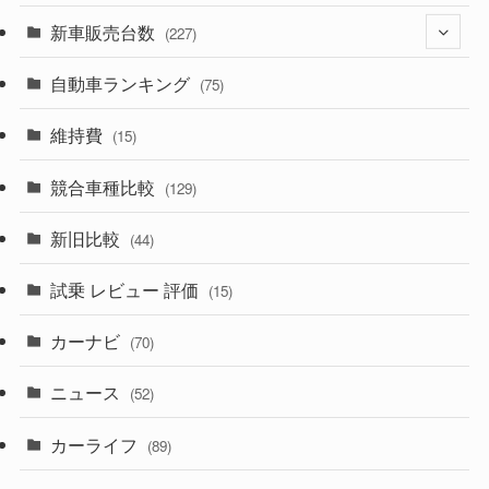
(526)
(188)
新車販売台数
(28)
(227)
(600)
(242)
(8)
自動車ランキング
(21)
(75)
(357)
(165)
(12)
(10)
維持費
(15)
(328)
(85)
(7)
(11)
競合車種比較
(129)
(194)
(84)
(3)
(7)
新旧比較
(44)
(230)
(14)
(3)
(5)
試乗 レビュー 評価
(15)
(253)
(222)
(5)
(7)
カーナビ
(70)
(58)
(50)
(1)
(5)
ニュース
(52)
(43)
(28)
(8)
カーライフ
(27)
(6)
(89)
(1)