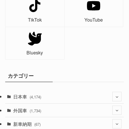
TikTok
YouTube
Bluesky
カテゴリー
日本車
(4,174)
外国車
(1,321)
(1,734)
(329)
新車納期
(274)
(67)