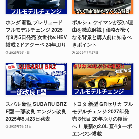
ホンダ 新型 プレリュード
ポルシェ ケイマンが安い理
フルモデルチェンジ 2025
由を徹底解説 | 価格が安く
年9月5日発売 次世代e:HEV
なる背景と購入前に知るべ
搭載 2ドアクーペ 24年ぶり
きポイント
2025年9月4日
2025年7月27日
スバル 新型 SUBARU BRZ
トヨタ 新型 GRセリカ フル
E型 一部改良 エンジン改良
モデルチェンジ 2027年発
2025年5月23日発表
売 8代目 20年ぶりの復活
へ！ 最新の2.0L 直4ターボ
2025年5月23日
エンジン搭載