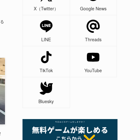
」
X（Twitter）
Google News
る
、
LINE
Threads
TikTok
YouTube
Bluesky
台