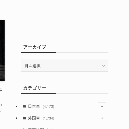
アーカイブ
ア
ー
カ
イ
カテゴリー
ブ
エ
n
日本車
(4,173)
た。
(1,321)
外国車
(1,734)
(329)