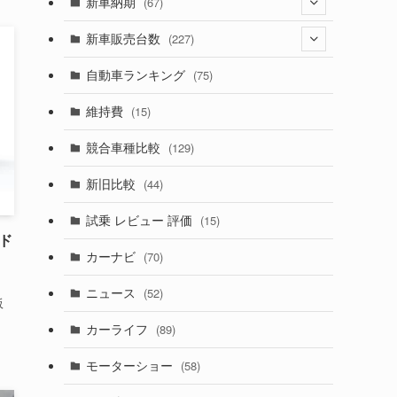
(274)
新車納期
(67)
(526)
(188)
(28)
新車販売台数
(227)
(599)
(242)
(8)
(21)
自動車ランキング
(75)
(357)
(165)
(12)
(10)
維持費
(15)
(328)
(85)
(7)
(11)
競合車種比較
(129)
(194)
(84)
(3)
(7)
新旧比較
(44)
(230)
(14)
(3)
(5)
試乗 レビュー 評価
(15)
(253)
(222)
 ド
(5)
(7)
カーナビ
(70)
(58)
(50)
(1)
(5)
ニュース
(52)
(43)
(28)
販
(8)
カーライフ
(89)
(27)
(6)
(1)
モーターショー
(58)
(9)
(26)