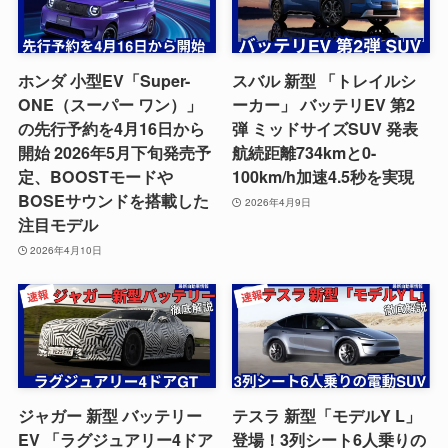
ホンダ 小型EV「Super-
スバル 新型 「トレイルシ
ONE（スーパー ワン）」
ーカー」 バッテリEV 第2
の先行予約を4月16日から
弾 ミッドサイズSUV 発表
開始 2026年5月下旬発売予
航続距離734kmと0-
定、BOOSTモードや
100km/h加速4.5秒を実現
BOSEサウンドを搭載した
2026年4月9日
注目モデル
2026年4月10日
ジャガー 新型 バッテリー
テスラ 新型「モデルY L」
EV 「ラグジュアリー4ドア
登場！3列シート6人乗りの