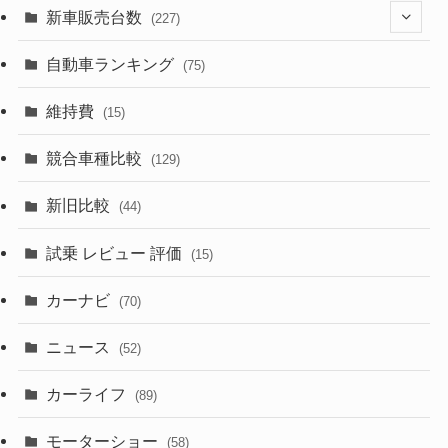
(525)
(188)
(28)
新車販売台数
(227)
(599)
(242)
(8)
(21)
自動車ランキング
(75)
(357)
(165)
(12)
(10)
維持費
(15)
(328)
(85)
(7)
(11)
競合車種比較
(129)
(194)
(84)
(3)
(7)
新旧比較
(44)
(230)
(14)
(3)
(5)
試乗 レビュー 評価
(15)
(253)
(222)
(5)
(7)
カーナビ
(70)
(58)
(50)
(1)
(5)
ニュース
(52)
(43)
(28)
(8)
カーライフ
(27)
(6)
(89)
(1)
(9)
(26)
モーターショー
(58)