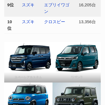
9位
スズキ
エブリイワゴ
16,205台
ン
10
スズキ
クロスビー
13,356台
位
スペーシアカスタム
ワゴンR