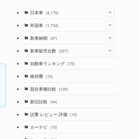
日本車
(4,175)
(1,321)
外国車
(1,734)
(330)
(274)
新車納期
(67)
(526)
(188)
(28)
新車販売台数
(227)
(600)
(242)
(8)
(21)
自動車ランキング
(75)
(357)
(165)
(12)
(10)
維持費
(15)
(328)
(85)
(7)
(11)
競合車種比較
(129)
(194)
(84)
(3)
(7)
新旧比較
(44)
(230)
(14)
(3)
(5)
試乗 レビュー 評価
(15)
(253)
(222)
(5)
(7)
カーナビ
(70)
(58)
(50)
(1)
(5)