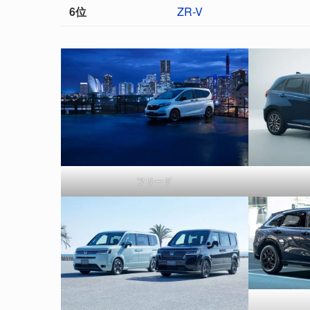
6位
ZR-V
フリード