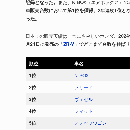
記録となった。
また、N-BOX（エヌボックス）の2
車販売台数において第1位を獲得。2年連続1位と
った。
日本での販売実績は非常にさみしいホンダ、
20
月21日に発売の「
ZR-V
」でどこまで台数を伸ばせ
順位
車名
1位
N-BOX
2位
フリード
3位
ヴェゼル
4位
フィット
5位
ステップワゴン