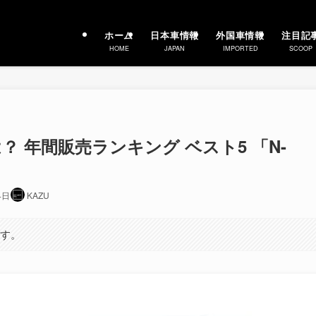
ホーム
日本車情報
外国車情報
注目記
HOME
JAPAN
IMPORTED
SCOOP
？ 年間販売ランキング ベスト5 「N-
4日
KAZU
ます。