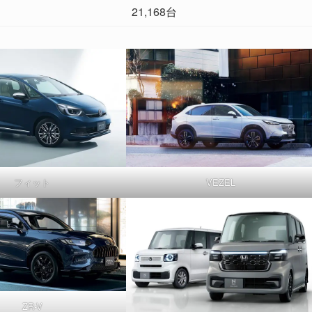
21,168台
フィット
VEZEL
ZR-V