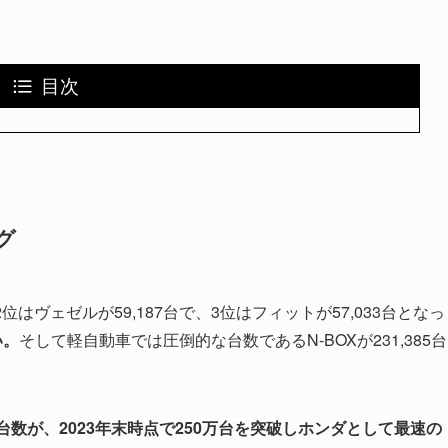
目次
グ
位はヴェゼルが59,187台で、3位はフィットが57,033台となっ
い。
そして軽自動車では圧倒的な台数であるN-BOXが231,385台
台数が、2023年末時点で250万台を突破しホンダとして最速の