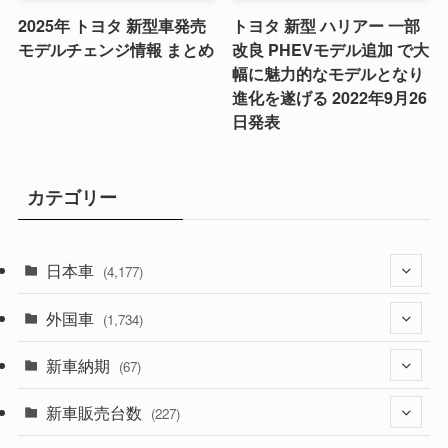
2025年 トヨタ 新型車発売
トヨタ 新型 ハリアー 一部
モデルチェンジ情報 まとめ
改良 PHEVモデル追加 で大
幅に魅力的なモデルとなり
進化を遂げる 2022年9月26
日発表
カテゴリー
日本車
(4,177)
外国車
(1,323)
(1,734)
(330)
新車納期
(274)
(67)
(526)
(188)
新車販売台数
(28)
(227)
(600)