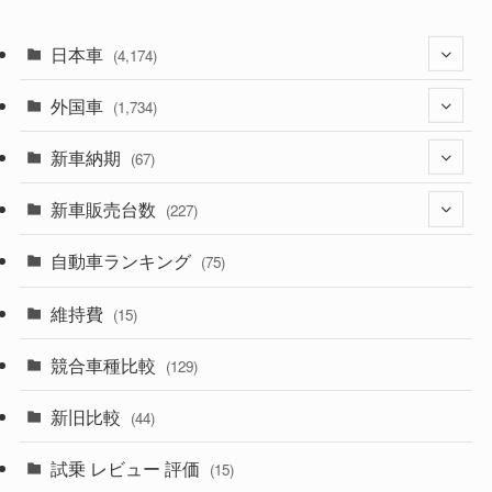
日本車
(4,174)
外国車
(1,321)
(1,734)
(329)
新車納期
(274)
(67)
(526)
(188)
新車販売台数
(28)
(227)
(600)
(242)
(8)
自動車ランキング
(21)
(75)
(357)
(165)
(12)
(10)
維持費
(15)
(328)
(85)
(7)
(11)
競合車種比較
(129)
(194)
(84)
(3)
(7)
新旧比較
(44)
(230)
(14)
(3)
(5)
試乗 レビュー 評価
(15)
(253)
(222)
(5)