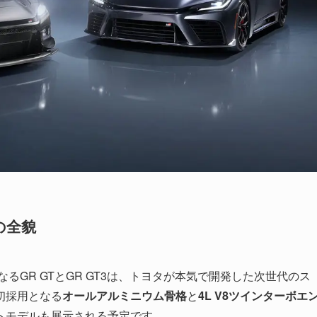
の全貌
るGR GTとGR GT3は、トヨタが本気で開発した次世代のス
初採用となる
オールアルミニウム骨格
と
4L V8ツインターボエ
トモデルも展示される予定です。