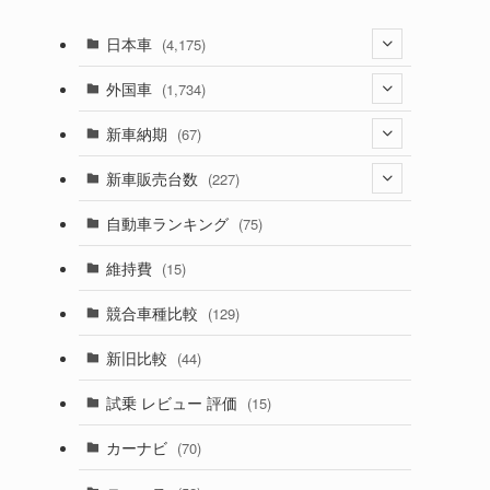
日本車
(4,175)
(1,321)
外国車
(1,734)
(330)
(274)
新車納期
(67)
(526)
(188)
(28)
新車販売台数
(227)
(600)
(242)
(8)
(21)
自動車ランキング
(75)
(357)
(165)
(12)
(10)
維持費
(15)
(328)
(85)
(7)
(11)
競合車種比較
(129)
(194)
(84)
(3)
(7)
新旧比較
(44)
(230)
(14)
(3)
(5)
試乗 レビュー 評価
(15)
(253)
(222)
(5)
(7)
カーナビ
(70)
(58)
(50)
(1)
(5)