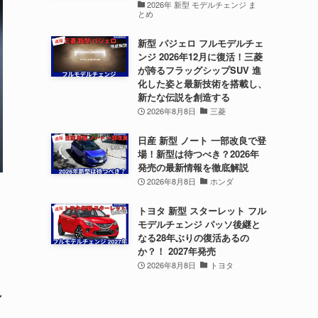
2026年 新型 モデルチェンジ ま
とめ
新型 パジェロ フルモデルチェ
ンジ 2026年12月に復活！三菱
が誇るフラッグシップSUV 進
化した姿と最新技術を搭載し、
新たな伝説を創造する
2026年8月8日
三菱
日産 新型 ノート 一部改良で登
場！新型は待つべき？2026年
発売の最新情報を徹底解説
2026年8月8日
ホンダ
トヨタ 新型 スターレット フル
モデルチェンジ パッソ後継と
なる28年ぶりの復活あるの
か？！ 2027年発売
2026年8月8日
トヨタ
ン