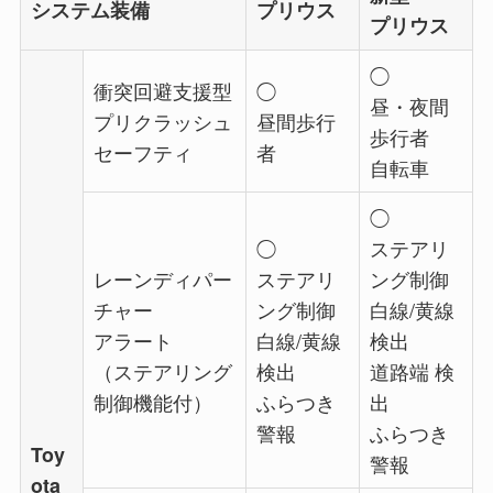
システム装備
プリウス
プリウス
◯
衝突回避支援型
◯
昼・夜間
プリクラッシュ
昼間歩行
歩行者
セーフティ
者
自転車
◯
◯
ステアリ
レーンディパー
ステアリ
ング制御
チャー
ング制御
白線/黄線
アラート
白線/黄線
検出
（ステアリング
検出
道路端 検
制御機能付）
ふらつき
出
警報
ふらつき
Toy
警報
ota