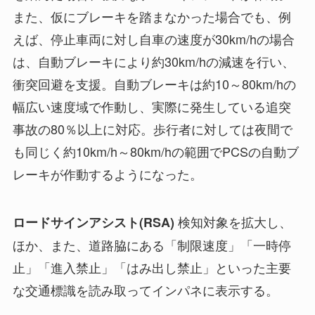
また、仮にブレーキを踏まなかった場合でも、例
えば、停止車両に対し自車の速度が30km/hの場合
は、自動ブレーキにより約30km/hの減速を行い、
衝突回避を支援。自動ブレーキは約10～80km/hの
幅広い速度域で作動し、実際に発生している追突
事故の80％以上に対応。歩行者に対しては夜間で
も同じく約10km/h～80km/hの範囲でPCSの自動ブ
レーキが作動するようになった。
検知対象を拡大し、
ロードサインアシスト(RSA)
ほか、また、道路脇にある「制限速度」「一時停
止」「進入禁止」「はみ出し禁止」といった主要
な交通標識を読み取ってインパネに表示する。