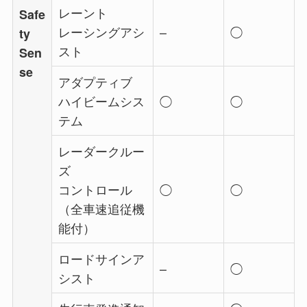
レーント
Safe
レーシングアシ
–
◯
ty
スト
Sen
se
アダプティブ
ハイビームシス
◯
◯
テム
レーダークルー
ズ
コントロール
◯
◯
（全車速追従機
能付）
ロードサインア
–
◯
シスト