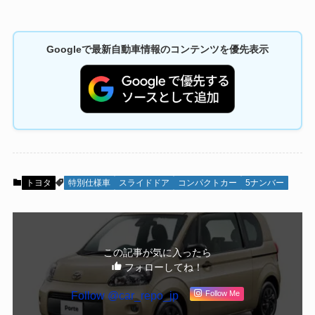
Googleで最新自動車情報のコンテンツを優先表示
トヨタ
特別仕様車
スライドドア
コンパクトカー
5ナンバー
この記事が気に入ったら
フォローしてね！
Follow @car_repo_jp
Follow Me