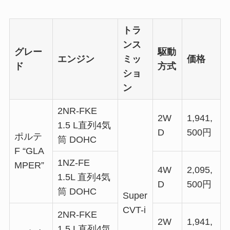
トラ
ンス
グレー
駆動
エンジン
ミッ
価格
ド
方式
ショ
ン
2NR-FKE
2W
1,941,
1.5 L直列4気
D
500円
ポルテ
筒 DOHC
F “GLA
1NZ-FE
MPER”
4W
2,095,
1.5L 直列4気
D
500円
筒 DOHC
Super
CVT-i
2NR-FKE
2W
1,941,
1.5 L直列4気