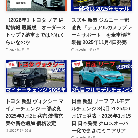
【2026年】トヨタ ノア 納
スズキ 新型 ジムニー 一部
期情報 最新版！オーダース
改良 「デュアルカメラブレ
トップ？納車まではどれく
ーキサポート」を全車標準
らいなのか
装備 2025年11月4日発売
2026年2月3日
2025年10月15日
トヨタ 新型 ヴォクシー マ
日産 新型 リーフ フルモデ
イナーチェンジ 一部改良
ルチェンジ 3代目 2025年6
2025年9月2日発売 装備充
月17日発表・2026年1月15
実や新色追加 価格改定
日 日本発売 クロスオーバ
ー化でまさにミニアリア
2025年7月29日
2025年7月1日