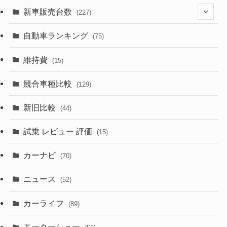
(525)
(188)
(28)
新車販売台数
(227)
(599)
(242)
(8)
(21)
自動車ランキング
(75)
(357)
(165)
(12)
(10)
維持費
(15)
(328)
(85)
(7)
(11)
競合車種比較
(129)
(194)
(84)
(3)
(7)
新旧比較
(44)
(230)
(14)
(3)
(5)
試乗 レビュー 評価
(15)
(253)
(222)
(5)
(7)
カーナビ
(70)
(58)
(50)
(1)
(5)
ニュース
(52)
(43)
(28)
(8)
カーライフ
(27)
(6)
(89)
(1)
(9)
(26)
モーターショー