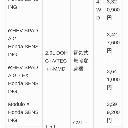
4
3,32
ING
W
0,900
D
円
e:HEV SPAD
3,42
A G
7,600
Honda SENS
円
2.0L DOH
電気式
ING
C i-VTEC
無段変
e:HEV SPAD
＋i-MMD
速機
3,64
A G・EX
1,000
Honda SENS
円
ING
Modulo X
3,59
Honda SENS
9,200
ING
円
CVT＋
1.5 L