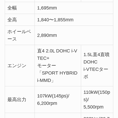
全幅
1,695mm
全高
1,840〜1,855mm
ホイールベ
2,890mm
ース
直4 2.0L DOHC i-V
1.5L直4直噴
TEC+
DOHC
エンジン
モーター
i-VTECター
「SPORT HYBRID
ボ
i-MMD」
110kW(150p
107kW(145ps)/
最高出力
s)/
6,200rpm
5,500rpm