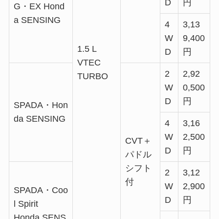
D
円
G・EX Hond
a SENSING
4
3,13
W
9,400
1.5 L
D
円
VTEC
2
2,92
TURBO
W
0,500
D
円
SPADA・Hon
da SENSING
4
3,16
W
2,500
CVT＋
D
円
パドル
シフト
2
3,12
付
W
2,900
SPADA・Coo
D
円
l Spirit
Honda SENS