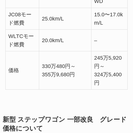
WD
JC08モー
15.0〜17.0k
25.0km/L
ド燃費
m/L
WLTCモー
20.0km/L
–
ド燃費
245万5,920
330万480円～
円～
価格
355万9,680円
324万5,400
円
新型 ステップワゴン 一部改良 グレード
価格について