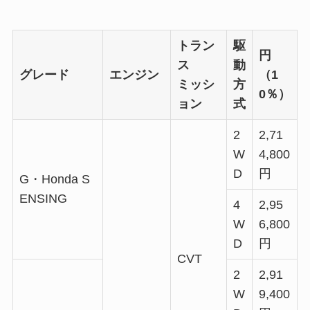
トラン
駆
円
ス
動
グレード
エンジン
（1
ミッシ
方
0％）
ョン
式
2
2,71
W
4,800
D
円
G・Honda S
ENSING
4
2,95
W
6,800
D
円
CVT
2
2,91
W
9,400