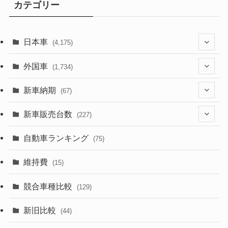
カテゴリー
日本車
(4,175)
(1,321)
外国車
(1,734)
(330)
(274)
新車納期
(67)
(526)
(188)
(28)
新車販売台数
(227)
(600)
(242)
(8)
(21)
自動車ランキング
(75)
(357)
(165)
(12)
(10)
維持費
(15)
(328)
(85)
(7)
(11)
競合車種比較
(129)
(194)
(84)
(3)
(7)
新旧比較
(44)
(230)
(14)
(3)
(5)