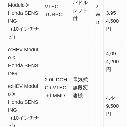
パドル
Modulo X
VTEC
2
シフト
Honda SENS
3,95
TURBO
W
付
ING
4,500
D
（10インチナ
円
ビ）
e:HEV Modul
4,09
o X
4,200
Honda SENS
円
ING
2.0L DOH
電気式
e:HEV Modul
C i-VTEC
無段変
o X
＋i-MMD
速機
4,44
Honda SENS
9,500
ING
円
（10インチナ
ビ）