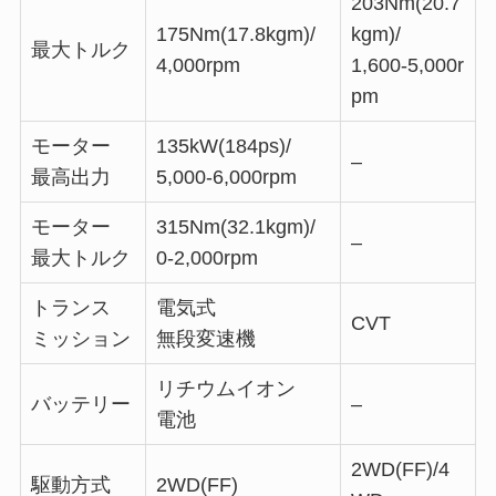
203Nm(20.7
175Nm(17.8kgm)/
kgm)/
最大トルク
4,000rpm
1,600-5,000r
pm
モーター
135kW(184ps)/
–
最高出力
5,000-6,000rpm
モーター
315Nm(32.1kgm)/
–
最大トルク
0-2,000rpm
トランス
電気式
CVT
ミッション
無段変速機
リチウムイオン
バッテリー
–
電池
2WD(FF)/4
駆動方式
2WD(FF)