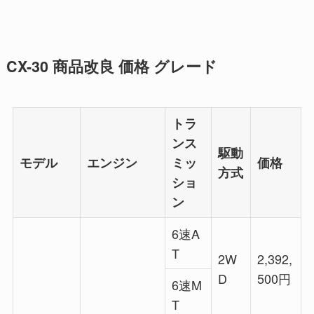
CX-30 商品改良 価格 グレード
トラ
ンス
駆動
モデル
エンジン
ミッ
価格
方式
ショ
ン
6速A
T
2W
2,392,
D
500円
6速M
T