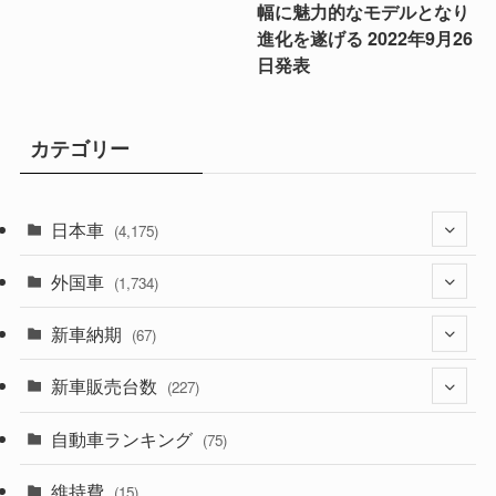
幅に魅力的なモデルとなり
進化を遂げる 2022年9月26
日発表
カテゴリー
日本車
(4,175)
外国車
(1,321)
(1,734)
(330)
新車納期
(274)
(67)
(526)
(188)
新車販売台数
(28)
(227)
(600)
(242)
(8)
自動車ランキング
(21)
(75)
(357)
(165)
(12)
(10)
維持費
(15)