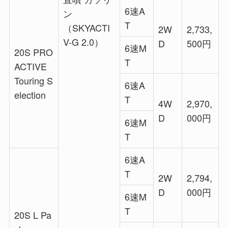
6速A
ン
T
（SKYACTI
2W
2,733,
V-G 2.0）
D
500円
6速M
20S PRO
T
ACTIVE
Touring S
6速A
election
T
4W
2,970,
D
000円
6速M
T
6速A
T
2W
2,794,
D
000円
6速M
T
20S L Pa