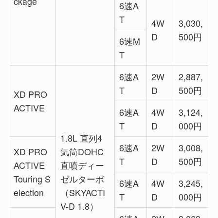
ckage
6速A
T
4W
3,030,
D
500円
6速M
T
6速A
2W
2,887,
T
D
500円
XD PRO
ACTIVE
6速A
4W
3,124,
T
D
000円
1.8L 直列4
6速A
2W
3,008,
XD PRO
気筒DOHC
T
D
500円
ACTIVE
直噴ディー
Touring S
ゼルターボ
6速A
4W
3,245,
election
（SKYACTI
T
D
000円
V-D 1.8）