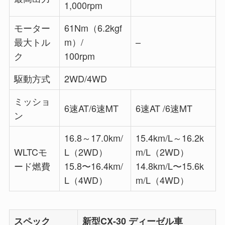
1,000rpm
モーター
61Nm（6.2kgf
最大トル
m）/
–
ク
100rpm
駆動方式
2WD/4WD
ミッショ
6速AT/6速MT
6速AT /6速MT
ン
16.8～17.0km/
15.4km/L～16.2k
WLTCモ
L（2WD）
m/L（2WD）
ード燃費
15.8〜16.4km/
14.8km/L〜15.6k
L（4WD）
m/L（4WD）
スペック
新型CX-30 ディーゼル車