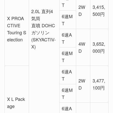
T
2W
3,415,
2.0L 直列4
D
500円
6速M
X PROA
気筒
T
CTIVE
直噴 DOHC
Touring S
ガソリン
6速A
election
(SKYACTIV-
T
4W
3,652,
X)
D
000円
6速M
T
6速A
T
2W
3,477,
D
100円
6速M
T
X L Pack
age
6速A