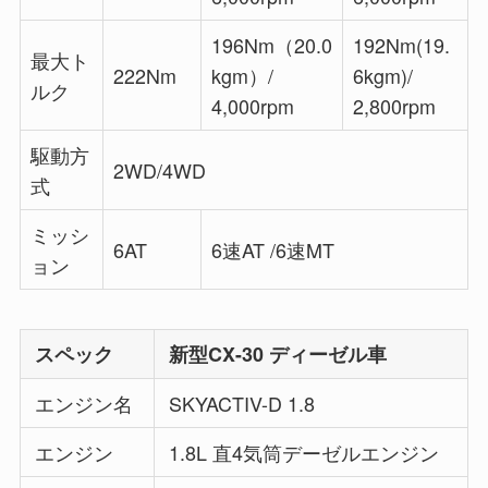
196Nm（20.0
192Nm(19.
最大ト
222Nm
kgm）/
6kgm)/
ルク
4,000rpm
2,800rpm
駆動方
2WD/4WD
式
ミッシ
6AT
6速AT /6速MT
ョン
スペック
新型CX-30 ディーゼル車
エンジン名
SKYACTIV-D 1.8
エンジン
1.8L 直4気筒デーゼルエンジン