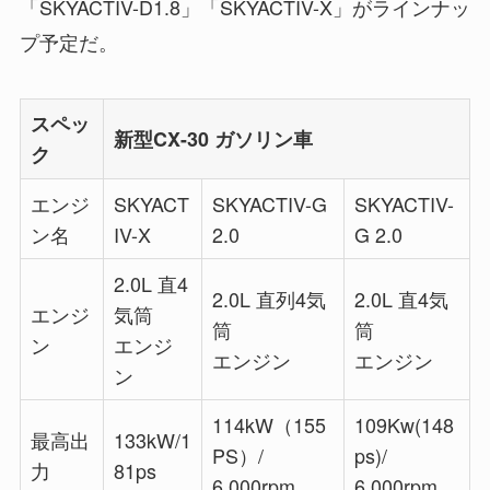
「SKYACTIV-D1.8」「SKYACTIV-X」がラインナッ
プ予定だ。
スペッ
新型CX-30 ガソリン車
ク
エンジ
SKYACT
SKYACTIV-G
SKYACTIV-
ン名
IV-X
2.0
G 2.0
2.0L 直4
2.0L 直列4気
2.0L 直4気
エンジ
気筒
筒
筒
ン
エンジ
エンジン
エンジン
ン
114kW（155
109Kw(148
最高出
133kW/1
PS）/
ps)/
力
81ps
6,000rpm
6,000rpm