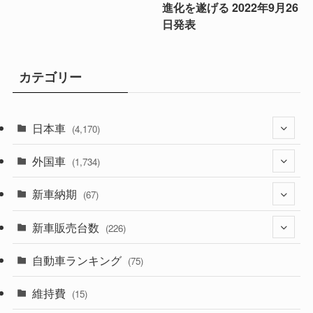
進化を遂げる 2022年9月26
日発表
カテゴリー
日本車
(4,170)
外国車
(1,320)
(1,734)
(329)
新車納期
(274)
(67)
(525)
(188)
新車販売台数
(28)
(226)
(599)
(242)
(8)
自動車ランキング
(21)
(75)
(356)
(165)
(12)
(10)
維持費
(15)
(328)
(85)