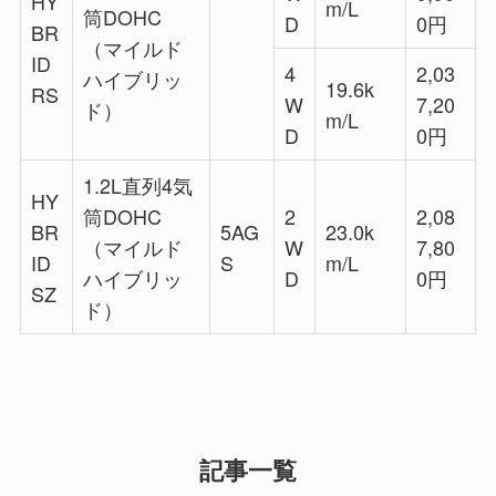
HY
m/L
筒DOHC
D
0円
BR
（マイルド
ID
4
2,03
ハイブリッ
19.6k
RS
W
7,20
ド）
m/L
D
0円
1.2L直列4気
HY
筒DOHC
2
2,08
BR
5AG
23.0k
（マイルド
W
7,80
ID
S
m/L
ハイブリッ
D
0円
SZ
ド）
記事一覧