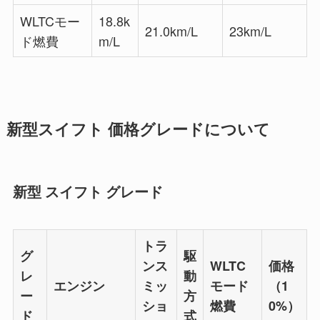
WLTCモー
18.8k
21.0km/L
23km/L
ド燃費
m/L
新型スイフト 価格グレードについて
新型 スイフト グレード
トラ
グ
駆
ンス
WLTC
価格
レ
動
エンジン
ミッ
モード
（1
ー
方
ショ
燃費
0%）
ド
式