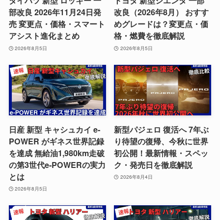
ダイハツ 新型 ロッキー 一
トヨタ 新型シエンタ 一部
部改良 2026年11月24日発
改良（2026年8月） おすす
売 変更点・価格・スマート
めグレードは？変更点・価
アシスト進化まとめ
格・燃費を徹底解説
2026年8月5日
2026年8月5日
日産 新型 キャシュカイ e-
新型パジェロ 復活へ 7年ぶ
POWER がギネス世界記録
り待望の復帰、今秋に世界
を達成 無給油1,980km走破
初公開！最新情報・スペッ
の第3世代e-POWERの実力
ク・発売日を徹底解説
とは
2026年8月4日
2026年8月5日