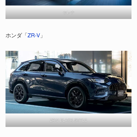
セレナ
ホンダ「
ZR-V
」
ZR-V BLACK STYLE