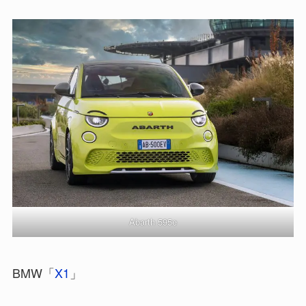
Abarth 595e
BMW「
X1
」