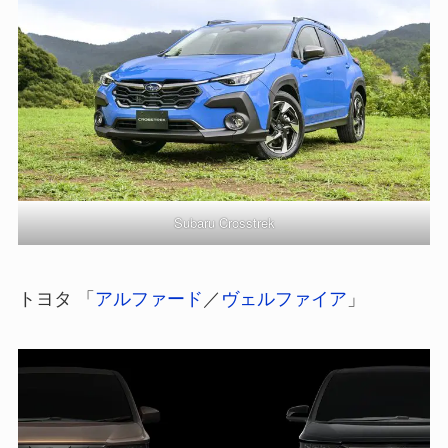
Subaru Crosstrek
トヨタ 「
アルファード
／
ヴェルファイア
」