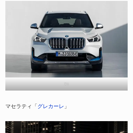
X1
マセラティ「
グレカーレ
」