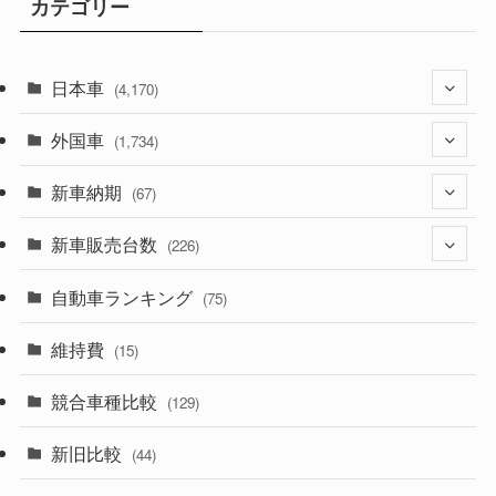
カテゴリー
日本車
(4,170)
外国車
(1,320)
(1,734)
(329)
新車納期
(274)
(67)
(525)
(188)
新車販売台数
(28)
(226)
(599)
(242)
(8)
自動車ランキング
(21)
(75)
(356)
(165)
(12)
(10)
維持費
(15)
(328)
(85)
(7)
(11)
競合車種比較
(129)
(194)
(84)
(3)
(7)
新旧比較
(44)
(230)
(14)
(3)
(5)