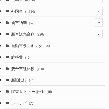
外国車
(1,320)
(1,734)
(329)
新車納期
(274)
(67)
(525)
(188)
新車販売台数
(28)
(226)
(599)
(242)
(8)
自動車ランキング
(21)
(75)
(356)
(165)
(12)
(10)
維持費
(15)
(328)
(85)
(7)
(11)
競合車種比較
(129)
(194)
(84)
(3)
(7)
新旧比較
(44)
(230)
(14)
(3)
(5)
試乗 レビュー 評価
(15)
(253)
(222)
(5)
(7)
カーナビ
(70)
(58)
(50)
(1)
(5)