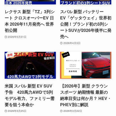
レクサス 新型「TZ」3列シ
スバル 新型 バッテリー
ート クロスオーバーEV 日
EV「ゲッタウェイ」世界初
本 2026年11月発売へ 世界
公開！ブランド初の3列シ
初公開
ートSUVが2026年後半に発
売へ
2026年5月31日
2026年4月3日
米国 スバル 新型 EV SUV
【2026年】新型 クラウン
予告 420馬力AWDで3列
スポーツ 納期情報 最新の
モデル有力、ファミリー需
納車目安は何か月？ HEV・
要を狙う本命か
PHEV別に解説
2026年3月25日
2026年3月22日