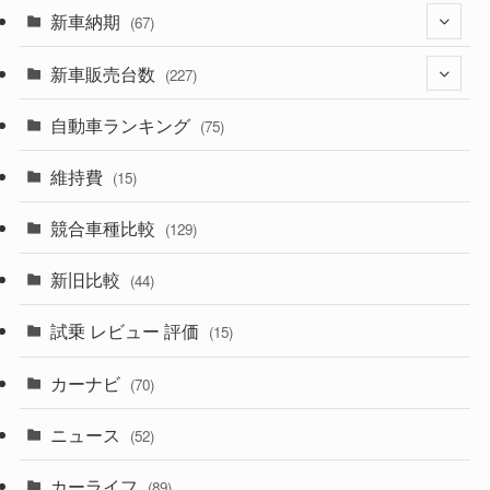
(329)
新車納期
(274)
(67)
(525)
(188)
新車販売台数
(28)
(227)
(599)
(242)
(8)
自動車ランキング
(21)
(75)
(356)
(165)
(12)
(10)
維持費
(15)
(328)
(85)
(7)
(11)
競合車種比較
(129)
(194)
(84)
(3)
(7)
新旧比較
(44)
(230)
(14)
(3)
(5)
試乗 レビュー 評価
(15)
(253)
(222)
(5)
(7)
カーナビ
(70)
(58)
(50)
(1)
(5)
ニュース
(52)
(43)
(28)
(8)
カーライフ
(27)
(6)
(89)