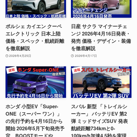
ポルシェ カイエン クーペ
日産 サクラ マイナーチェ
エレクトリック 日本上陸
ンジ 2026年4月16日発表・
価格・スペック・航続距離
発売 価格・デザイン・装備
を徹底解説
を徹底解説
2026年4月25日
2026年4月17日
ホンダ 小型EV「Super-
スバル 新型 「トレイルシ
ONE（スーパー ワン）」
ーカー」 バッテリEV 第2
の先行予約を4月16日から
弾 ミッドサイズSUV 発表
開始 2026年5月下旬発売予
航続距離734kmと0-
定、BOOSTモードや
100km/h加速4.5秒を実現