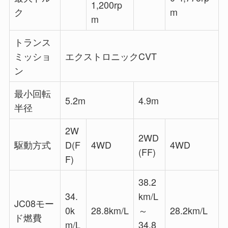
1,200rp
ク
m
m
トランス
ミッショ
エクストロニックCVT
ン
最小回転
5.2m
4.9m
半径
2W
2WD
駆動方式
D(F
4WD
4WD
(FF)
F)
38.2
34.
km/L
JC08モー
0k
28.8km/L
～
28.2km/L
ド燃費
m/L
34.8