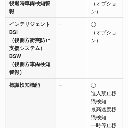
後退時車両検知警
（オプショ
報
ン）
インテリジェント
–
◯
BSI
（オプショ
（後側方衝突防止
ン）
支援システム）
BSW
（後側方車両検知
警報）
標識検知機能
–
◯
進入禁止標
識検知
最高速度標
識検知
一時停止標