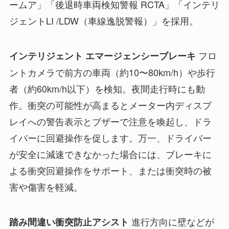
ームア」「後退時車両検知警報 RCTA」「インテリ
ジェントLI /LDW（車線逸脱警報）」を採用。
フロ
インテリジェント エマージェンシーブレーキ
ントカメラで前方の車両（約10〜80km/h）や歩行
者（約60km/h以下）を検知。夜間走行時にも動
作。衝突の可能性が高まるとメーター内ディスプ
レイへの警告表示とブザーで注意を喚起し、ドラ
イバーに回避操作を促します。万一、ドライバー
が安全に減速できなかった場合には、ブレーキに
よる衝突回避操作をサポート、または衝突時の被
害や傷害を軽減。
進行方向に壁などが
踏み間違い衝突防止アシスト