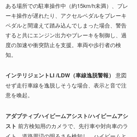
ある場所での駐車操作中（約15km/h未満）、ブレ
ーキ操作が遅れたり、アクセルペダルをブレーキ
ペダルと間違えて踏み込んでしまった場合、警告
すると共にエンジン出力やブレーキを制御し、過
度の加速や衝突防止を支援。車両や歩行者の検
知。
意図
インテリジェントLI /LDW（車線逸脱警報）
せず走行車線を逸脱しそうな場合、表示と音で注
意を喚起。
アダプティブハイビームアシスト/ハイビームアシ
前方検知用のカメラで、先行車や対向車のラ
スト
イト、道路周辺の明るさを検知し、ハイビームと