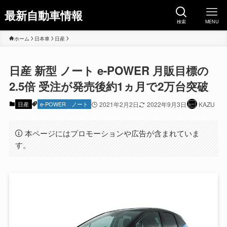
最新自動車情報
検索
MENU
ホーム
日本車
日産
日産 新型 ノート e-POWER 月販目標の
2.5倍 受注が発売後約1ヵ月で2万台突破
日産
e-POWER
ノート
2021年2月2日
2022年9月3日
KAZU
本ページにはプロモーションや広告が含まれていま
す。