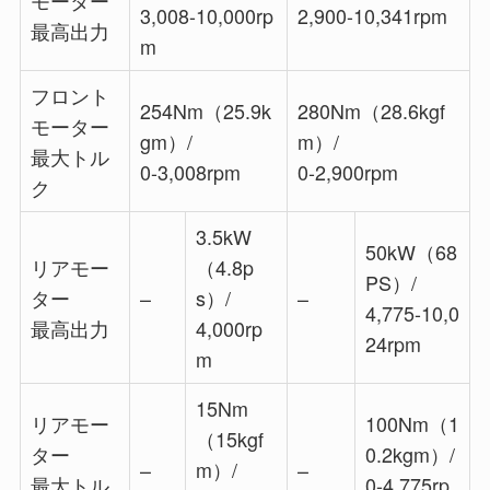
3,008-10,000rp
2,900-10,341rpm
最高出力
m
フロント
254Nm（25.9k
280Nm（28.6kgf
モーター
gm）/
m）/
最大トル
0-3,008rpm
0-2,900rpm
ク
3.5kW
50kW（68
リアモー
（4.8p
PS）/
ター
–
s）/
–
4,775-10,0
最高出力
4,000rp
24rpm
m
15Nm
リアモー
100Nm（1
（15kgf
ター
0.2kgm）/
–
m）/
–
最大トル
0-4,775rp