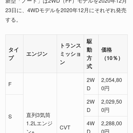
新型「ノート」は2WD（FF）モデルを2020年12月
23日に、4WDモデルを2020年12月にそれぞれ発売
する。
駆
トランス
タイ
動
価格
エンジン
ミッショ
プ
方
（10％）
ン
式
2W
2,054,80
F
D
0円
2W
2,029,50
D
0円
直列3気筒
S
1.2Lエンジ
4W
2,288,00
CVT
ン+
D
0円