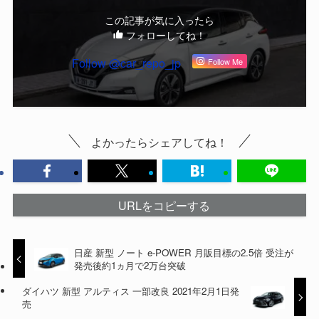
この記事が気に入ったら
フォローしてね！
Follow @car_repo_jp
Follow Me
よかったらシェアしてね！
URLをコピーする
日産 新型 ノート e-POWER 月販目標の2.5倍 受注が
発売後約1ヵ月で2万台突破
ダイハツ 新型 アルティス 一部改良 2021年2月1日発
売