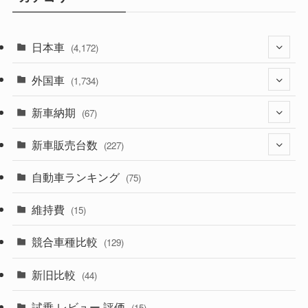
日本車
(4,172)
外国車
(1,321)
(1,734)
(329)
新車納期
(274)
(67)
(525)
(188)
新車販売台数
(28)
(227)
(599)
(242)
(8)
自動車ランキング
(21)
(75)
(357)
(165)
(12)
(10)
維持費
(15)
(328)
(85)
(7)
(11)
競合車種比較
(129)
(194)
(84)
(3)
(7)
新旧比較
(44)
(230)
(14)
(3)
(5)
試乗 レビュー 評価
(15)