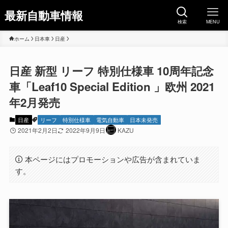
最新自動車情報
検索
MENU
ホーム
日本車
日産
日産 新型 リーフ 特別仕様車 10周年記念
車「Leaf10 Special Edition 」欧州 2021
年2月発売
日産
リーフ
特別仕様車
電気自動車
日本未発売
2021年2月2日
2022年9月9日
KAZU
本ページにはプロモーションや広告が含まれていま
す。