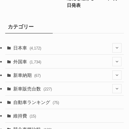
日発表
カテゴリー
日本車
(4,172)
(1,321)
外国車
(1,734)
(329)
(274)
新車納期
(67)
(525)
(188)
(28)
新車販売台数
(227)
(599)
(242)
(8)
(21)
自動車ランキング
(75)
(357)
(165)
(12)
(10)
維持費
(15)
(328)
(85)
(7)
(11)