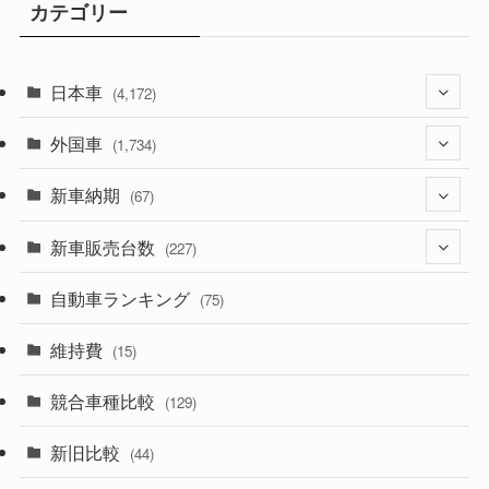
カテゴリー
日本車
(4,172)
外国車
(1,321)
(1,734)
(329)
新車納期
(274)
(67)
(525)
(188)
新車販売台数
(28)
(227)
(599)
(242)
(8)
自動車ランキング
(21)
(75)
(357)
(165)
(12)
(10)
維持費
(15)
(328)
(85)
(7)
(11)
競合車種比較
(129)
(194)
(84)
(3)
(7)
新旧比較
(44)
(230)
(14)
(3)
(5)