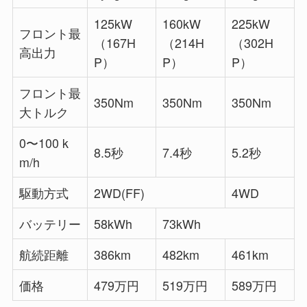
125kW
160kW
225kW
フロント最
（167H
（214H
（302H
高出力
P）
P）
P）
フロント最
350Nm
350Nm
350Nm
大トルク
0〜100 k
8.5秒
7.4秒
5.2秒
m/h
駆動方式
2WD(FF)
4WD
バッテリー
58kWh
73kWh
航続距離
386km
482km
461km
価格
479万円
519万円
589万円