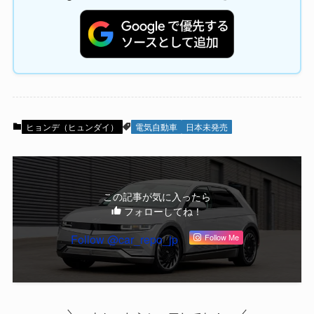
ヒョンデ（ヒュンダイ）
電気自動車
日本未発売
この記事が気に入ったら
フォローしてね！
Follow @car_repo_jp
Follow Me