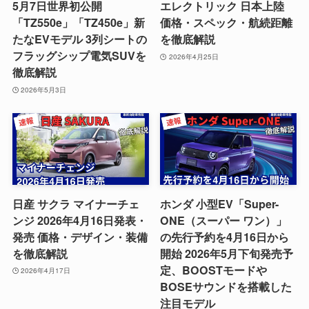
5月7日世界初公開
エレクトリック 日本上陸
「TZ550e」「TZ450e」新
価格・スペック・航続距離
たなEVモデル 3列シートの
を徹底解説
フラッグシップ電気SUVを
2026年4月25日
徹底解説
2026年5月3日
日産 サクラ マイナーチェ
ホンダ 小型EV「Super-
ンジ 2026年4月16日発表・
ONE（スーパー ワン）」
発売 価格・デザイン・装備
の先行予約を4月16日から
を徹底解説
開始 2026年5月下旬発売予
定、BOOSTモードや
2026年4月17日
BOSEサウンドを搭載した
注目モデル