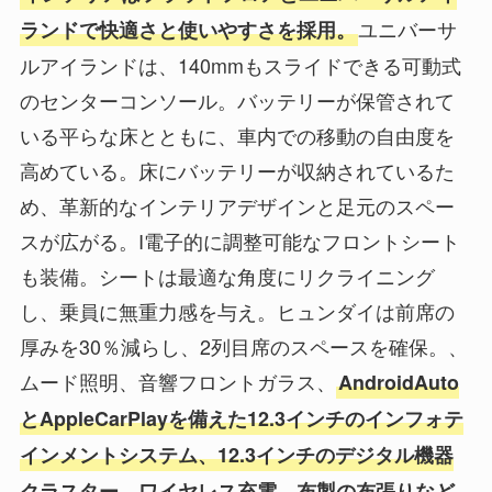
ユニバーサ
ランドで快適さと使いやすさを採用。
ルアイランドは、140mmもスライドできる可動式
のセンターコンソール。バッテリーが保管されて
いる平らな床とともに、車内での移動の自由度を
高めている。床にバッテリーが収納されているた
め、革新的なインテリアデザインと足元のスペー
スが広がる。I電子的に調整可能なフロントシート
も装備。シートは最適な角度にリクライニング
し、乗員に無重力感を与え。ヒュンダイは前席の
厚みを30％減らし、2列目席のスペースを確保。、
ムード照明、音響フロントガラス、
AndroidAuto
とAppleCarPlayを備えた12.3インチのインフォテ
インメントシステム、12.3インチのデジタル機器
クラスター、ワイヤレス充電、布製の布張りなど