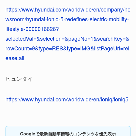
https://www.hyundai.com/worldwide/en/company/ne
wsroom/hyundai-ioniq-5-redefines-electric-mobility-
lifestyle-0000016626?
selectedVal=&selection=&pageNo=1&searchKey=&
rowCount=9&type=RES&type=IMG&listPageUrl=rel
ease.all
ヒュンダイ
https://www.hyundai.com/worldwide/en/ioniq/ioniq5
Googleで最新自動車情報のコンテンツを優先表示