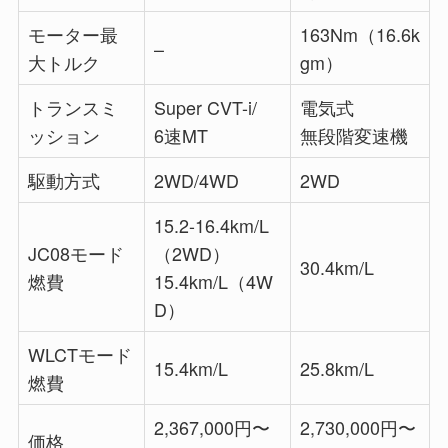
モーター最
163Nm（16.6k
–
大トルク
gm）
トランスミ
Super CVT-i/
電気式
ッション
6速MT
無段階変速機
駆動方式
2WD/4WD
2WD
15.2-16.4km/L
JC08モード
（2WD）
30.4km/L
燃費
15.4km/L（4W
D）
WLCTモード
15.4km/L
25.8km/L
燃費
2,367,000円〜
2,730,000円〜
価格