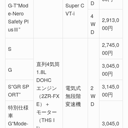
D
G-T“Mod
Super C
e-Nero
VT-i
4
2,913,0
Safety Pl
W
00円
usⅢ”
D
2,745,0
S
00円
直列4気筒
3,045,0
G
1.8L
00円
DOHC
S“GR SP
3,145,0
エンジン
電気式
2
ORT”
00円
（2ZR-FX
無段階
W
E）＋
変速機
D
特別仕様
モーター
車
（THS I
G“Mode-
3,045,0
I）