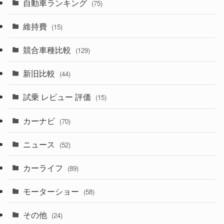
自動車ランキング
(21)
(75)
(357)
(165)
(12)
(10)
維持費
(15)
(329)
(85)
(7)
(11)
競合車種比較
(129)
(194)
(84)
(3)
(7)
新旧比較
(44)
(230)
(14)
(3)
(5)
試乗 レビュー 評価
(15)
(253)
(222)
(5)
(7)
カーナビ
(70)
(58)
(50)
(1)
(5)
ニュース
(52)
(43)
(28)
(8)
カーライフ
(27)
(6)
(89)
(1)
(9)
(26)
モーターショー
(58)
(15)
(57)
その他
(24)