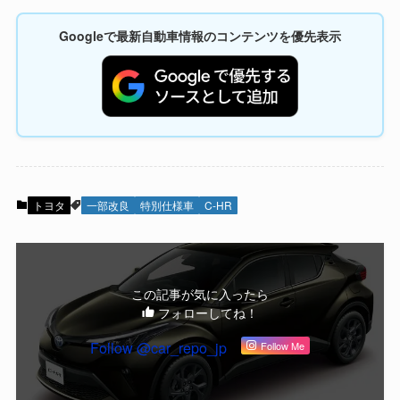
Googleで最新自動車情報のコンテンツを優先表示
トヨタ
一部改良
特別仕様車
C-HR
この記事が気に入ったら
フォローしてね！
Follow @car_repo_jp
Follow Me