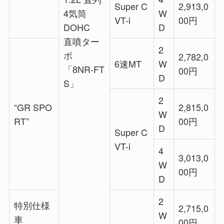
Super C
2,913,0
4気筒
W
VT-i
00円
DOHC
D
直噴ター
2
ボ
2,782,0
6速MT
W
「8NR-FT
00円
D
S」
2
“GR SPO
2,815,0
W
RT”
00円
D
Super C
VT-i
4
3,013,0
W
00円
D
2
特別仕様
2,715,0
W
車
00円