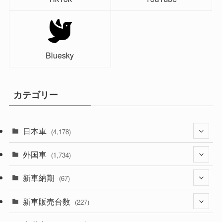
Bluesky
カテゴリー
日本車
(4,178)
外国車
(1,323)
(1,734)
(330)
新車納期
(274)
(67)
(526)
(188)
新車販売台数
(28)
(227)
(600)
(242)
(8)