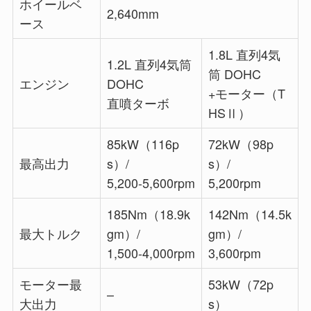
ホイールベ
2,640mm
ース
1.8L 直列4気
1.2L 直列4気筒
筒 DOHC
エンジン
DOHC
+モーター（T
直噴ターボ
HSⅡ）
85kW（116p
72kW（98p
最高出力
s）/
s）/
5,200-5,600rpm
5,200rpm
185Nm（18.9k
142Nm（14.5k
最大トルク
gm）/
gm）/
1,500-4,000rpm
3,600rpm
モーター最
53kW（72p
–
大出力
s）