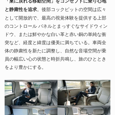
「巣に戻れる移動空間」をコンセプトに乗り心地
。後部コックピットの空間は広々
と静粛性を追求
として開放的で、最高の視覚体験を提供する上部
のコントロール パネルとまっすぐなサイドウィン
ドウ、または鮮やかな白い革と赤い銅の単純な衝
突など、経度と緯度は優美に満ちている。車両全
体の静粛性を新たに調整し、自然な音場空間が乗
員の幅広い心の状態と時折共鳴し、旅のひととき
をより豊かにする。