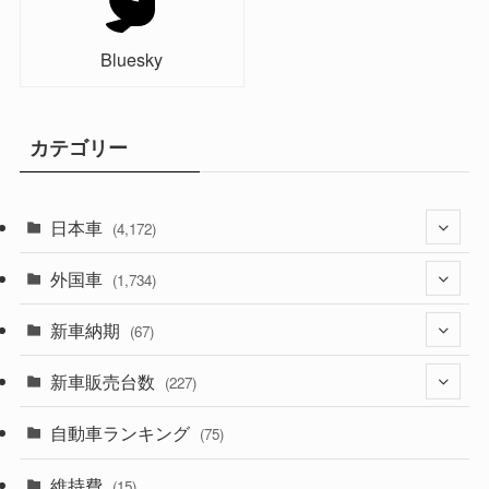
Bluesky
カテゴリー
日本車
(4,172)
外国車
(1,321)
(1,734)
(329)
新車納期
(274)
(67)
(525)
(188)
新車販売台数
(28)
(227)
(599)
(242)
(8)
自動車ランキング
(21)
(75)
(357)
(165)
(12)
(10)
維持費
(15)