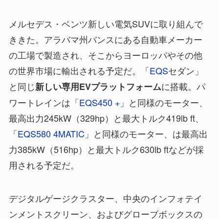
メルセデス・ベンツ新しい電気SUVに取り組んで
ききた。アラバマ州バンスにある自動車メーカー
の工場で製造され、そこからヨーロッパやその他
の世界市場に輸出される予定だ。「
EQS
セダン」
と同じ
に搭載。パ
新しい専用EVプラットフォーム
ワートレインは「
EQS450 +
」と同様のモーター、
最高出力245kW（329hp）と最大トルク419lb ft、
「
EQS580 4MATIC
」と同様のモーター、は最高出
力385kW（516hp）と最大トルク630lb ftなどが採
用される予定だ。
デジタルゲージクラスター、中央のインフォテイ
ンメントスクリーン、およびグローブボックスの