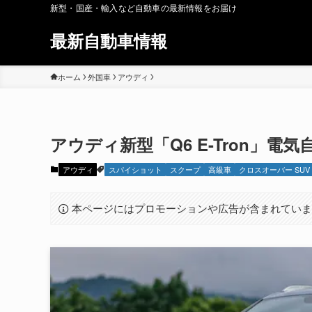
新型・国産・輸入など自動車の最新情報をお届け
最新自動車情報
ホーム
外国車
アウディ
アウディ新型「Q6 E-Tron」電気
アウディ
スパイショット
スクープ
高級車
クロスオーバー SUV
本ページにはプロモーションや広告が含まれてい