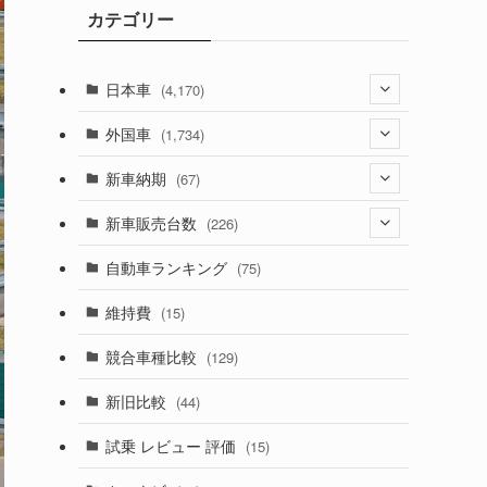
カテゴリー
ブ
日本車
(4,170)
(1,320)
外国車
(1,734)
(329)
(274)
新車納期
(67)
(525)
(188)
(28)
新車販売台数
(226)
(599)
(242)
(8)
(21)
自動車ランキング
(75)
(356)
(165)
(12)
(10)
維持費
(15)
(328)
(85)
(7)
(11)
競合車種比較
(129)
(194)
(84)
(3)
(7)
新旧比較
(44)
(230)
(14)
(3)
(5)
試乗 レビュー 評価
(15)
(253)
(222)
(5)
(7)