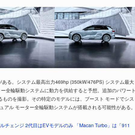
。システム最高出力469hp (350kW/476PS) システム最大
ュアルモーター全輪駆動システムに動力を供給すると予想。追加のパワー
と思われるものを撮影。その特定のモデルには、ブースト モードでシス
生成するデュアル モーター全輪駆動システムが搭載される可能性がある
ンジ 2代目はEVモデルのみ 「Macan Turbo」は「911