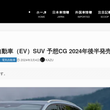
ホーム
日本車情報
外国車情報
注目記
HOME
JAPAN
IMPORTED
SCOOP
自動車（EV）SUV 予想CG 2024年後半発
電気自動車
2024年3月4日
KAZU
ます。