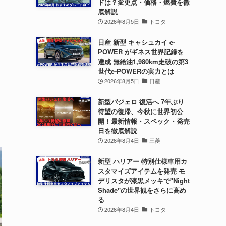
ドは？変更点・価格・燃費を徹
底解説
2026年8月5日
トヨタ
日産 新型 キャシュカイ e-
POWER がギネス世界記録を
達成 無給油1,980km走破の第3
世代e-POWERの実力とは
2026年8月5日
日産
ラ
新型パジェロ 復活へ 7年ぶり
待望の復帰、今秋に世界初公
開！最新情報・スペック・発売
日を徹底解説
2026年8月4日
三菱
新型 ハリアー 特別仕様車用カ
スタマイズアイテムを発売 モ
デリスタが漆黒メッキで"Night
Shade"の世界観をさらに高め
る
2026年8月4日
トヨタ