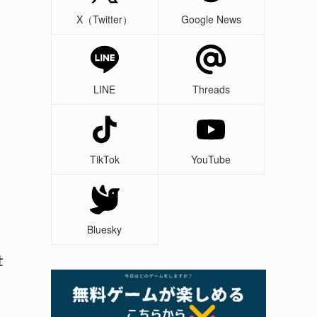
X（Twitter）
Google News
LINE
Threads
TikTok
YouTube
Bluesky
世