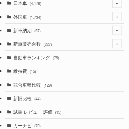
日本車
(4,176)
外国車
(1,322)
(1,734)
(330)
新車納期
(274)
(67)
(526)
(188)
新車販売台数
(28)
(227)
(600)
(242)
(8)
自動車ランキング
(21)
(75)
(357)
(165)
(12)
(10)
維持費
(15)
(328)
(85)
(7)
(11)
競合車種比較
(129)
(194)
(84)
(3)
(7)
新旧比較
(44)
(230)
(14)
(3)
(5)
試乗 レビュー 評価
(15)
(253)
(222)
(5)
(7)
カーナビ
(70)
(58)
(50)