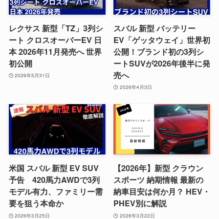
レクサス 新型「TZ」3列シ
スバル 新型 バッテリー
ート クロスオーバーEV 日
EV「ゲッタウェイ」世界初
本 2026年11月発売へ 世界
公開！ブランド初の3列シ
初公開
ートSUVが2026年後半に発
売へ
2026年5月31日
2026年4月3日
米国 スバル 新型 EV SUV
【2026年】新型 クラウン
予告 420馬力AWDで3列
スポーツ 納期情報 最新の
モデル有力、ファミリー需
納車目安は何か月？ HEV・
要を狙う本命か
PHEV別に解説
2026年3月25日
2026年3月22日