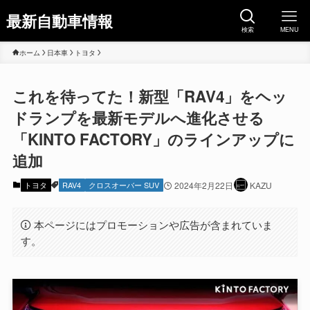
最新自動車情報
検索
MENU
ホーム
日本車
トヨタ
これを待ってた！新型「RAV4」をヘッ
ドランプを最新モデルへ進化させる
「KINTO FACTORY」のラインアップに
追加
トヨタ
RAV4
クロスオーバー SUV
2024年2月22日
KAZU
本ページにはプロモーションや広告が含まれていま
す。