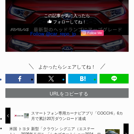
この記事が気に入ったら
フォローしてね！
Follow @car_repo_jp
Follow Me
よかったらシェアしてね！
URLをコピーする
スマートフォン専用カーナビアプリ「COCCHi」6カ
月で累計20万ダウンロード達成
米国 トヨタ 新型「クラウン シグニア（エステー
ト）」2025年モデル 「シカゴオートショー2024」出