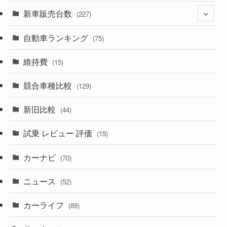
(525)
(188)
新車販売台数
(28)
(227)
(599)
(242)
(8)
自動車ランキング
(21)
(75)
(357)
(165)
(12)
(10)
維持費
(15)
(328)
(85)
(7)
(11)
競合車種比較
(129)
(194)
(84)
(3)
(7)
新旧比較
(44)
(230)
(14)
(3)
(5)
試乗 レビュー 評価
(15)
(253)
(222)
(5)
(7)
カーナビ
(70)
(58)
(50)
(1)
(5)
ニュース
(52)
(43)
(28)
(8)
カーライフ
(27)
(6)
(89)
(1)
(9)
(26)