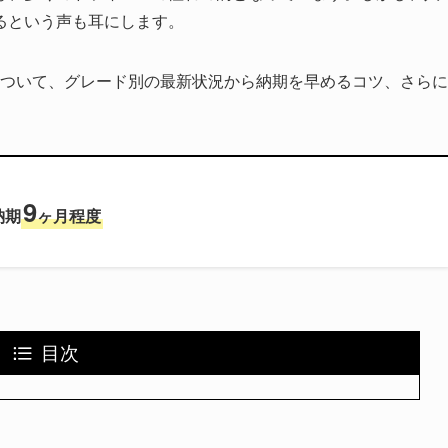
るという声も耳にします。
について、グレード別の最新状況から納期を早めるコツ、さらに
9
納期
ヶ月程度
目次