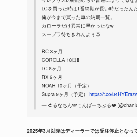
LCを買った時は1番納期が長い時だったんだ
俺が今まで買った車の納期一覧。
カローラだけ異常に早かったなw
スープラ待ちきれんよぅ🥲
RC 3ヶ月
COROLLA 18日‼️
LC 8ヶ月
RX 9ヶ月
NOAH 10ヶ月（予定）
Supra 9ヶ月（予定）
https://t.co/u4HYEraz
— 🍅るなちん🩶こんばーちぶる❤️ (@chanlu
2025年3月以降はディーラーでは受注停止とな