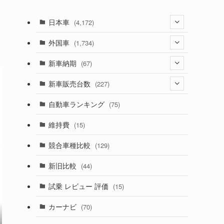
日本車
(4,172)
(1,321)
外国車
(1,734)
(329)
(274)
新車納期
(67)
(525)
(188)
(28)
新車販売台数
(227)
(599)
(242)
(8)
(21)
自動車ランキング
(75)
(357)
(165)
(12)
(10)
維持費
(15)
(328)
(85)
(7)
(11)
競合車種比較
(129)
(194)
(84)
(3)
(7)
新旧比較
(44)
(230)
(14)
(3)
(5)
試乗 レビュー 評価
(15)
(253)
(222)
(5)
(7)
カーナビ
(70)
(58)
(50)
(1)
(5)