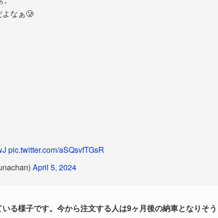
よなぁ🥲
wJ
pic.twitter.com/aSQsvfTGsR
nachan)
April 5, 2024
っている様子です。今から注文する人は9ヶ月後の納車となりそう