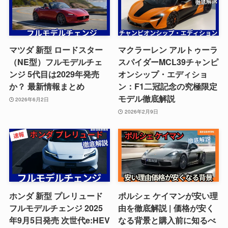
マツダ 新型 ロードスター
マクラーレン アルトゥーラ
（NE型）フルモデルチェ
スパイダーMCL39チャンピ
ンジ 5代目は2029年発売
オンシップ・エディショ
か？ 最新情報まとめ
ン：F1二冠記念の究極限定
モデル徹底解説
2026年6月2日
2026年2月9日
ホンダ 新型 プレリュード
ポルシェ ケイマンが安い理
フルモデルチェンジ 2025
由を徹底解説 | 価格が安く
年9月5日発売 次世代e:HEV
なる背景と購入前に知るべ